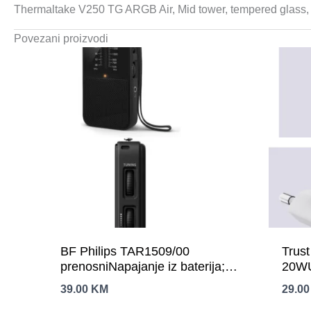
Thermaltake V250 TG ARGB Air, Mid tower, tempered glas
Povezani proizvodi
BF Philips TAR1509/00
Trust
prenosniNapajanje iz baterija;
20WU
FM/AMAnalogno podešavanje
itable
39.00
KM
29.0