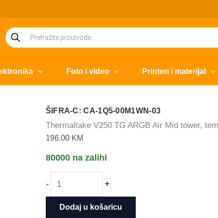
Products
search
ektronika
Foto i video
Printeri i materijal
ŠIFRA-C: CA-1Q5-00M1WN-03
Thermaltake V250 TG ARGB Air Mid tower, te
196.00
KM
80000 na zalihi
Thermaltake
+
-
V250
TG
Dodaj u košaricu
ARGB