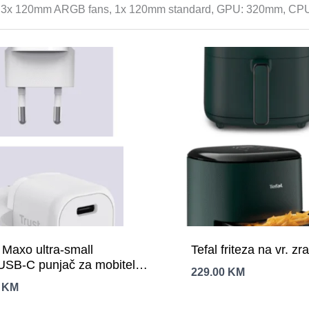
s, 3x 120mm ARGB fans, 1x 120mm standard, GPU: 320mm, CPU
 Maxo ultra-small
Tefal friteza na vr. zr
SB-C punjač za mobitele
229.00
KM
te, bijeli
0
KM