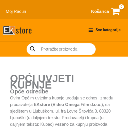
Skip
to
Moj Račun
Košarica
content
Sve kategorije
Products
search
OPĆI UVJETI
KUPNJE
Opće odredbe
Ovim Općim uvjetima kupnje uređuju se odnosi između
prodavatelja
EKstore (Video Omega Film d.o.o.)
, sa
sjedištem u Ljubuškom, ul. fra Lovre Šitovića 3, 88320
Ljubuški (u daljnjem tekstu: Prodavatelj) i kupca (u
daljnjem tekstu: Kupac) vezano za kupnju proizvoda