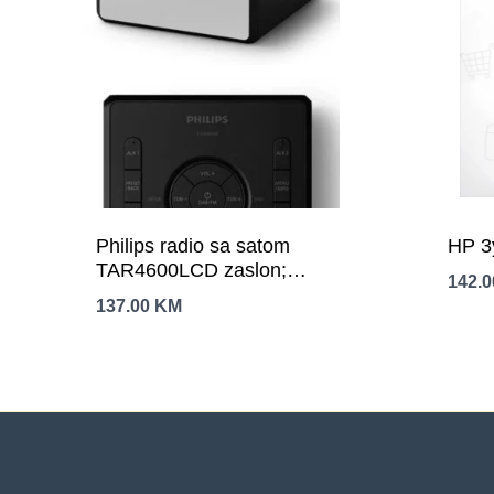
Philips radio sa satom
HP 3
TAR4600LCD zaslon;
142.
FM/DAB+;USB-C priključak;
137.00
KM