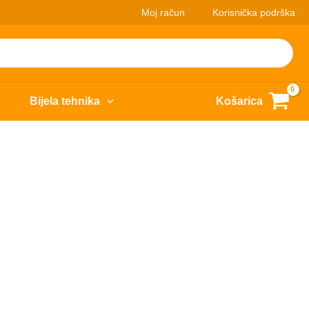
Moj račun
Korisnička podrška
Bijela tehnika
Košarica