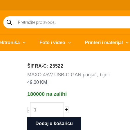
Products
search
ektronika
Foto i video
Printeri i materijal
ŠIFRA-C: 25522
MAXO 45W USB-C GAN punjač, bijeli
49.00
KM
180000 na zalihi
MAXO
+
-
45W
USB-
Dodaj u košaricu
C