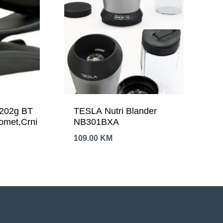
1202g BT
TESLA Nutri Blander
omet,Crni
NB301BXA
109.00
KM