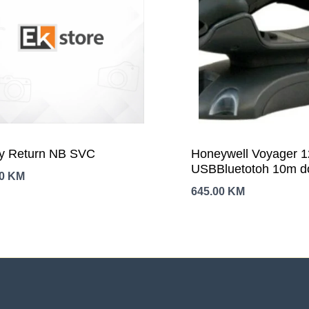
y Return NB SVC
Honeywell Voyager 
USBBluetotoh 10m d
00
KM
645.00
KM