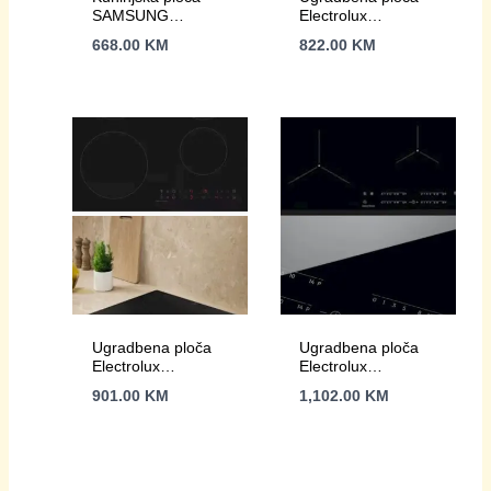
SAMSUNG
Electrolux
C61R2AAST/BOL
LIB60420CK,
668.00
KM
822.00
KM
indukcija
Ugradbena ploča
Ugradbena ploča
Electrolux
Electrolux
EIT60433CT
EIT61443B
901.00
KM
1,102.00
KM