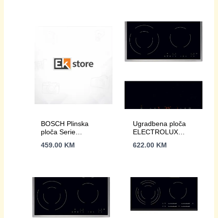
BOSCH Plinska
Ugradbena ploča
ploča Serie
ELECTROLUX
2|Nehrđajući čelik, 4
EHF6346XOK
459.00
KM
622.00
KM
plamenikasnaga 1-
3kW,