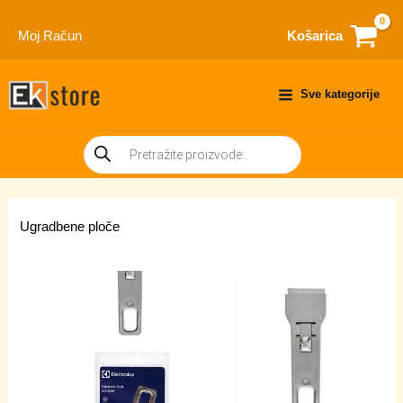
Skip
to
Moj Račun
Košarica
content
Sve kategorije
Products
search
Ugradbene ploče