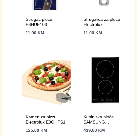
Strugač ploče
Strugalica za ploče
E6HUE103
Electrolux
E6HUE103
11.00
KM
11.00
KM
Kamen za pizzu
Kuhinjska ploča
Electrolux E9OHPS1
SAMSUNG
C21RJAN/BOL
125.00
KM
439.00
KM