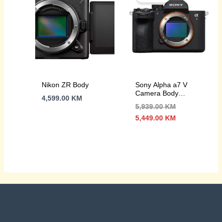
Nikon ZR Body
Sony Alpha a7 V
Camera Body
4,599.00
KM
garancija 24m
5,939.00
KM
Izvorna
Trenutna
5,449.00
KM
cijena
cijena
bila
je:
je:
5,449.00 KM.
5,939.00 KM.