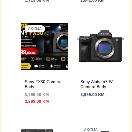
1,719.00
KM
2,042.00
KM
Kit
AKCIJA
Sony FX30 Camera
Sony Alpha a7 IV
Body
Camera Body
3,799.00
KM
3,999.00
KM
Izvorna
Trenutna
3,299.00
KM
cijena
cijena
bila
je:
je:
3,299.00 KM.
3,799.00 KM.
AKCIJA