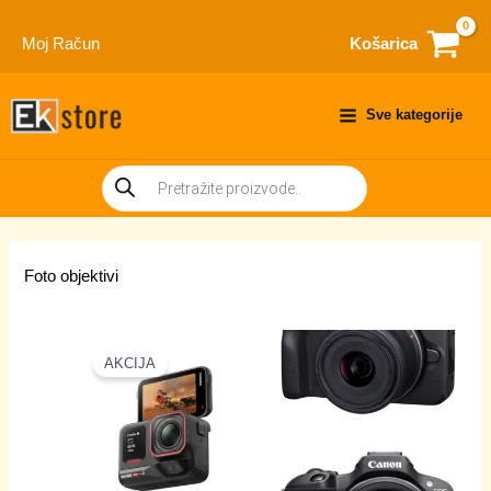
Skip
to
Moj Račun
Košarica
content
Sve kategorije
Products
search
Foto objektivi
AKCIJA