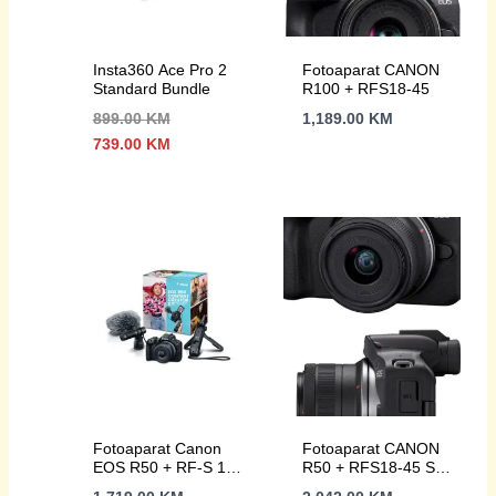
Insta360 Ace Pro 2
Fotoaparat CANON
Standard Bundle
R100 + RFS18-45
899.00
KM
1,189.00
KM
Izvorna
Trenutna
739.00
KM
cijena
cijena
bila
je:
je:
739.00 KM.
899.00 KM.
Fotoaparat Canon
Fotoaparat CANON
EOS R50 + RF-S 18-
R50 + RFS18-45 S
45 Content Creator
CREATOR