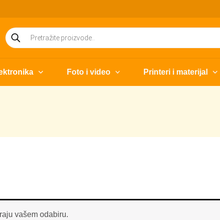
Products
search
ektronika
Foto i video
Printeri i materijal
raju vašem odabiru.