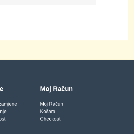
je
Moj Račun
 zamjene
Moj Račun
pnje
Košara
osti
Checkout