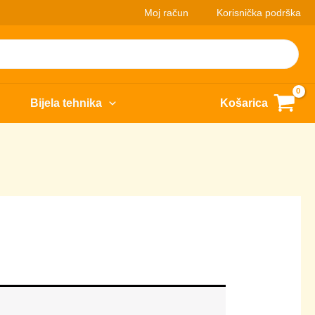
Moj račun
Korisnička podrška
Bijela tehnika
Košarica