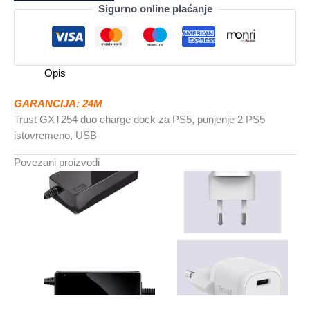
charge
Sigurno online plaćanje
dockza
PS5
količina
Opis
GARANCIJA: 24M
Trust GXT254 duo charge dock za PS5, punjenje 2 PS5
istovremeno, USB
Povezani proizvodi