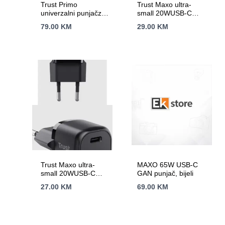
Trust Primo
Trust Maxo ultra-
univerzalni punjačza
small 20WUSB-C
laptop, 70W
punjač za mobitele
79.00
KM
29.00
KM
itablete, bijeli
Trust Maxo ultra-
MAXO 65W USB-C
small 20WUSB-C
GAN punjač, bijeli
punjač za mobitele
27.00
KM
69.00
KM
itablete