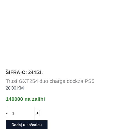
ŠIFRA-C: 24451.
Trust GXT254 duo charge dockza PS5
28.00
KM
140000 na zalihi
Trust
+
-
GXT254
duo
Dodaj u košaricu