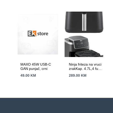
bila
je:
je:
2,869.00 KM.
2,999.00 KM.
MAXO 45W USB-C
Ninja friteza na vruci
GAN punjač, crni
zrakKap. 4.7L,4 funk.
Snaga 1750WNano
49.00
KM
289.00
KM
keramicki premaz,
AirCrips tehnol.