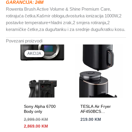
GARANCIJA: 24M
Rowenta Brush Active Volume & Shine Premium Care,
rotirajuća četka.Kašmir obloga,dvosturka ionizacija 1000W,2
postavke temperature+hladni zrak,2 smjera rotiranja,2
keramičke četke,za dugu/tanku i za srednje dugu/kratku kosu.
Povezani proizvodi
AKCIJA
AKCIJA
Sony Alpha 6700
TESLA Air Fryer
Body only
AF450BCS
Zapremina 4.5L,
2,999.00
KM
219.00
KM
Snaga 1500W
Izvorna
Trenutna
2,869.00
KM
cijena
cijena