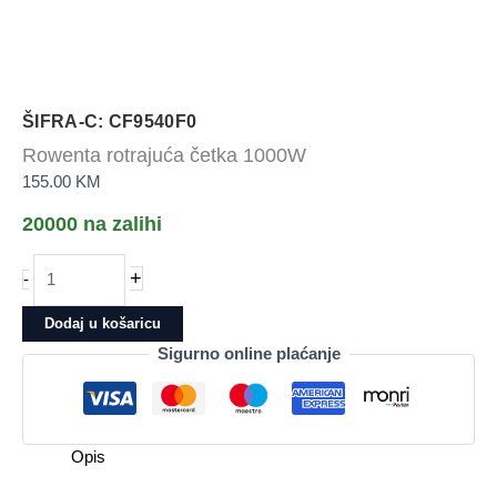
ŠIFRA-C: CF9540F0
Rowenta rotrajuća četka 1000W
155.00
KM
20000 na zalihi
Rowenta
+
-
rotrajuća
četka
Dodaj u košaricu
1000W
Sigurno online plaćanje
količina
Opis