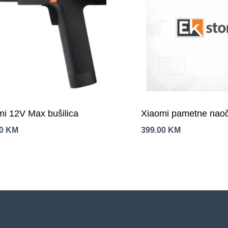
mi 12V Max bušilica
Xiaomi pametne naoč
00
KM
399.00
KM