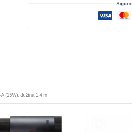
Sigurn
x
Schuko,
2
x
USB-
C
(20W),
1x
USB-
A
(15W),
dužina
1.4
-A (15W), dužina 1.4 m
m
količina