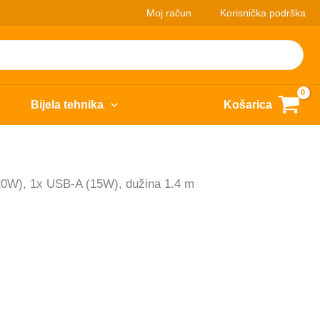
Moj račun
Korisnička podrška
Bijela tehnika
Košarica
20W), 1x USB-A (15W), dužina 1.4 m