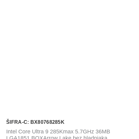
ŠIFRA-C: BX80768285K
Intel Core Ultra 9 285Kmax 5.7GHz 36MB
LGA1851 BOXArrow Lake,bez hladnjaka