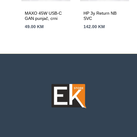
MAXO 45W USB-C
HP 3y Return NB
GAN punjač, crni
SVC
49.00
KM
142.00
KM