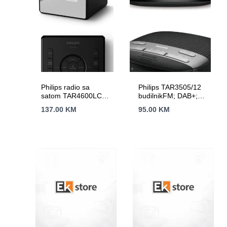
Philips radio sa
Philips TAR3505/12
satom TAR4600LCD
budilnikFM; DAB+;
zaslon;
Dvostruki
137.00
KM
95.00
KM
FM/DAB+;USB-C
alarm;Izlazna snaga
priključak;
(RMS) 1W;