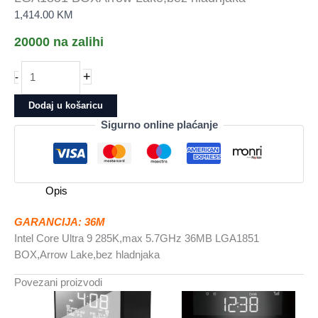
1,414.00
KM
20000 na zalihi
Intel
+
-
Core
Ultra
Dodaj u košaricu
9
Sigurno online plaćanje
285Kmax
5.7GHz
36MB
LGA1851
Opis
BOXArrow
Lake,bez
GARANCIJA: 36M
hladnjaka
Intel Core Ultra 9 285K,max 5.7GHz 36MB LGA1851
količina
BOX,Arrow Lake,bez hladnjaka
Povezani proizvodi