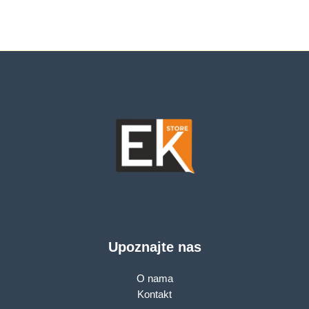
bila
je:
je:
2,869.00 KM.
2,999.00 KM.
Upoznajte nas
O nama
Kontakt