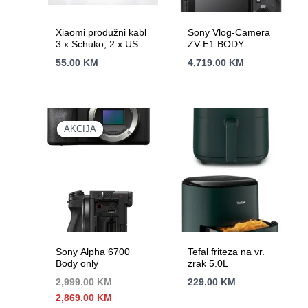
Xiaomi produžni kabl
Sony Vlog-Camera
3 x Schuko, 2 x USB-
ZV-E1 BODY
C (20W), 1x USB-A
55.00
KM
4,719.00
KM
(15W), dužina 1.4 m
AKCIJA
AKCIJA
Sony Alpha 6700
Tefal friteza na vr.
Body only
zrak 5.0L
2,999.00
KM
229.00
KM
Izvorna
Trenutna
2,869.00
KM
cijena
cijena