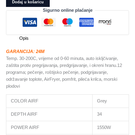
Fryer
Dodaj u košaricu
AF450BCS
Sigurno online plaćanje
Zapremina
4.5L,
Snaga
1500W
Opis
količina
GARANCIJA: 24M
Temp. 30-200C, vrijeme od 0-60 minuta, auto iskljčivanje,
zaštita protiv pregrijavanja, predgrijavanje, i okreni hranu.12
programa; pečenje, roštijsko pečenje, podgrijavanje,
održavanje toplote, AirFryer, pomfrit, pileća krilca, morski
plodovi
COLOR AIRF
Grey
DEPTH AIRF
34
POWER AIRF
1550W