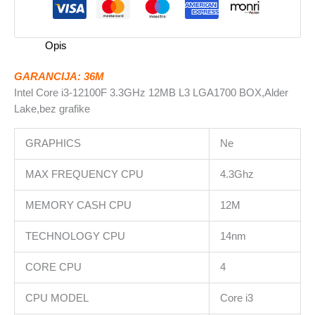
L3
LGA1700
BOXAlder
Opis
Lake,bez
grafike
GARANCIJA: 36M
količina
Intel Core i3-12100F 3.3GHz 12MB L3 LGA1700 BOX,Alder
Lake,bez grafike
GRAPHICS
Ne
MAX FREQUENCY CPU
4.3Ghz
MEMORY CASH CPU
12M
TECHNOLOGY CPU
14nm
CORE CPU
4
CPU MODEL
Core i3