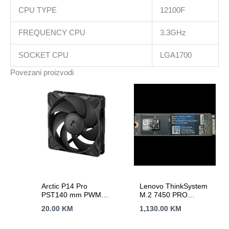
CPU TYPE
12100F
FREQUENCY CPU
3.3GHz
SOCKET CPU
LGA1700
Povezani proizvodi
Arctic P14 Pro
Lenovo ThinkSystem
PST140 mm PWM
M.2 7450 PRO
Fan Cable Splitter
960GB Read
20.00
KM
1,130.00
KM
Intensive NVMe PCIe
4.0 x4 NHS SSD