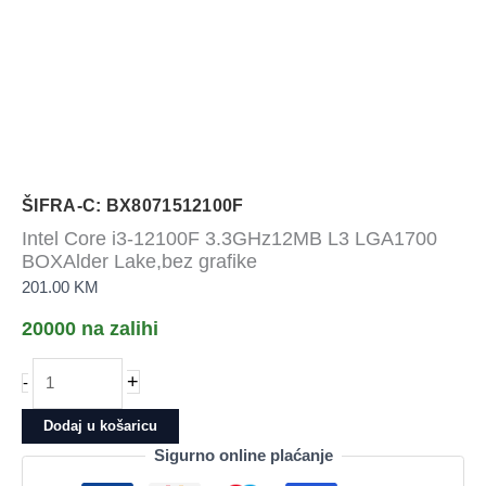
ŠIFRA-C: BX8071512100F
Intel Core i3-12100F 3.3GHz12MB L3 LGA1700
BOXAlder Lake,bez grafike
201.00
KM
20000 na zalihi
Intel
+
-
Core
i3-
Dodaj u košaricu
12100F
Sigurno online plaćanje
3.3GHz12MB