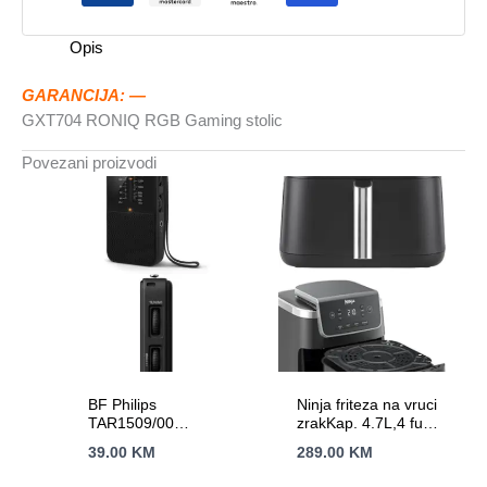
Opis
GARANCIJA: —
GXT704 RONIQ RGB Gaming stolic
Povezani proizvodi
BF Philips
Ninja friteza na vruci
TAR1509/00
zrakKap. 4.7L,4 funk.
prenosniNapajanje iz
Snaga 1750WNano
39.00
KM
289.00
KM
baterija;
keramicki premaz,
FM/AMAnalogno
AirCrips tehnol.