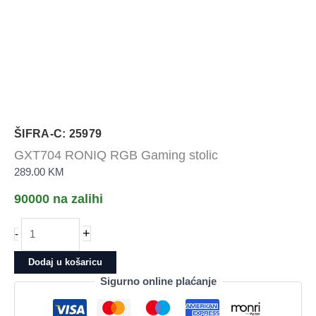
ŠIFRA-C: 25979
GXT704 RONIQ RGB Gaming stolic
289.00
KM
90000 na zalihi
GXT704
+
-
RONIQ
RGB
Dodaj u košaricu
Gaming
Sigurno online plaćanje
stolic
količina