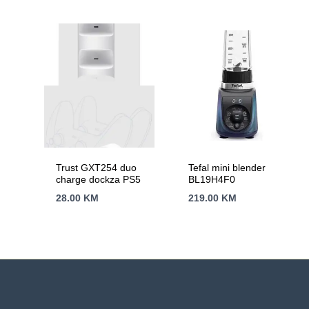
podešavanje
Trust GXT254 duo
Tefal mini blender
charge dockza PS5
BL19H4F0
28.00
KM
219.00
KM