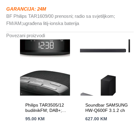
baterija
GARANCIJA: 24M
količina
BF Philips TAR1609/00 prenosni; radio sa svjetiljkom;
FM/AM;ugrađena litij-ionska baterija
Povezani proizvodi
Philips TAR3505/12
Soundbar SAMSUNG
budilnikFM; DAB+;
HW-Q600F 3.1.2 ch
Dvostruki
95.00
KM
627.00
KM
alarm;Izlazna snaga
(RMS) 1W;