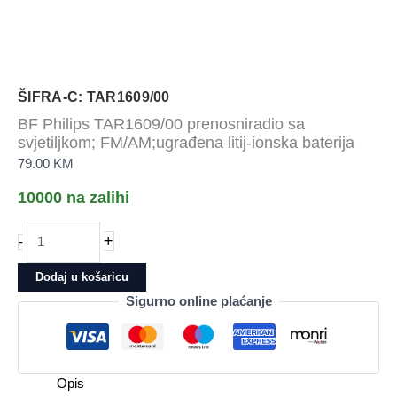
ŠIFRA-C: TAR1609/00
BF Philips TAR1609/00 prenosniradio sa
svjetiljkom; FM/AM;ugrađena litij-ionska baterija
79.00
KM
10000 na zalihi
BF
+
-
Philips
TAR1609/00
Dodaj u košaricu
prenosniradio
Sigurno online plaćanje
sa
svjetiljkom;
FM/AM;ugrađena
litij-
Opis
ionska