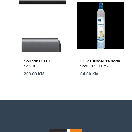
Soundbar TCL
CO2 Cilinder za soda
S45HE
vodu, PHILIPS
ADD913/10
203.00
KM
64.00
KM