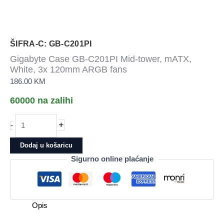
ŠIFRA-C: GB-C201PI
Gigabyte Case GB-C201PI Mid-tower, mATX,
White, 3x 120mm ARGB fans
186.00
KM
60000 na zalihi
Gigabyte
+
-
Case
GB-
Dodaj u košaricu
C201PI
Sigurno online plaćanje
Mid-
tower,
mATX,
White,
Opis
3x
120mm