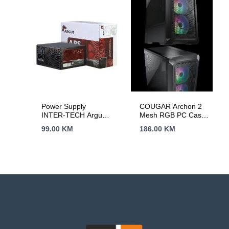
Power Supply
COUGAR Archon 2
INTER-TECH Argus
Mesh RGB PC Case,
APS 620W, efficiency
Mid Tower, Black
99.00
KM
186.00
KM
86.3%, dual rail
(30A/30A), 120 mm
silent fan with
automatic control,
1×6+2pinPCIE,
4xSATA, 4xMolex,
1xFloppy,
1×4+4pinEPS12V,
Active PFC,
OVP/SCP/OPP/UVP/OS
protection