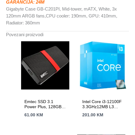
GARANCIJA: 24M
ARGB
Gigabyte Case GB-C201PI, Mid-tower, mATX, White, 3x
fans
120mm ARGB fans,CPU cooler: 190mm, GPU: 410mm,
količina
Radiator: 360mm
Povezani proizvodi
Emtec SSD 3.1
Intel Core i3-12100F
Power Plus, 128GB
3.3GHz12MB L3
mSATA Portable
LGA1700 BOXAlder
61.00
KM
201.00
KM
Lake,bez grafike