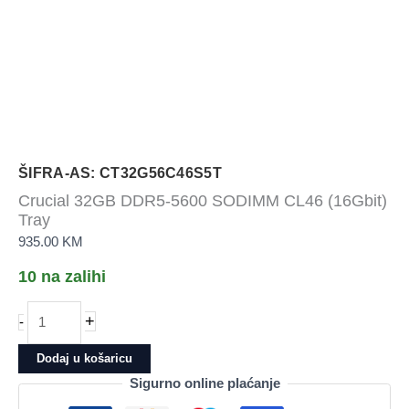
ŠIFRA-AS: CT32G56C46S5T
Crucial 32GB DDR5-5600 SODIMM CL46 (16Gbit)
Tray
935.00
KM
10 na zalihi
Crucial
+
-
32GB
DDR5-
Dodaj u košaricu
5600
Sigurno online plaćanje
SODIMM