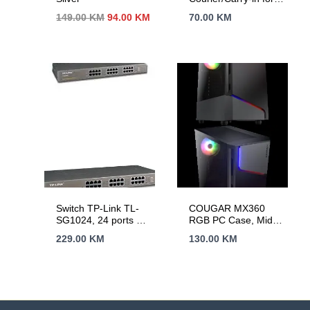
Legion, Legion PRO,
Izvorna
Trenutna
149.00
KM
94.00
KM
70.00
KM
IdeaPad, IdeaPad
cijena
cijena
Slim, IdeaPad PRO
bila
je:
je:
94.00 KM.
149.00 KM.
Switch TP-Link TL-
COUGAR MX360
SG1024, 24 ports 24
RGB PC Case, Mid
x 10/100/1000Mbps
Tower
229.00
KM
130.00
KM
RJ45 ports,
Rackmount,
MDI/MDI-X switch,
Unmanaged