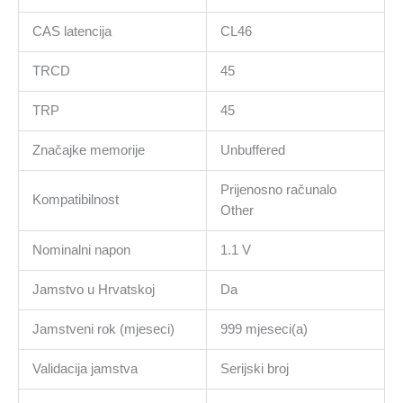
CAS latencija
CL46
TRCD
45
TRP
45
Značajke memorije
Unbuffered
Prijenosno računalo
Kompatibilnost
Other
Nominalni napon
1.1 V
Jamstvo u Hrvatskoj
Da
Jamstveni rok (mjeseci)
999 mjeseci(a)
Validacija jamstva
Serijski broj