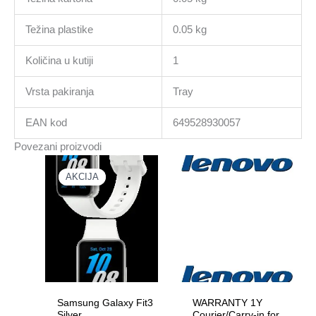
Težina plastike
0.05 kg
Količina u kutiji
1
Vrsta pakiranja
Tray
EAN kod
649528930057
Povezani proizvodi
AKCIJA
AKCIJA
Samsung Galaxy Fit3
WARRANTY 1Y
Silver
Courier/Carry-in for