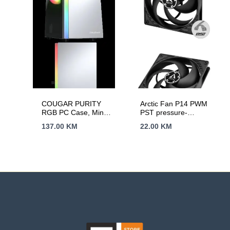
COUGAR PURITY
Arctic Fan P14 PWM
RGB PC Case, Mini
PST pressure-
Tower, White
optimised, 140mm
137.00
KM
22.00
KM
fan with PWM PST