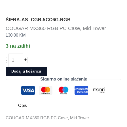
ŠIFRA-AS: CGR-5CC6G-RGB
COUGAR MX360 RGB PC Case, Mid Tower
130.00
KM
3 na zalihi
COUGAR
+
-
MX360
RGB
Dodaj u košaricu
PC
Sigurno online plaćanje
Case,
Mid
Tower
količina
Opis
COUGAR MX360 RGB PC Case, Mid Tower