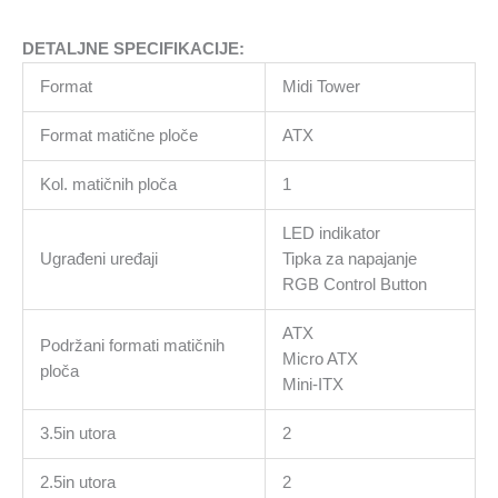
DETALJNE SPECIFIKACIJE:
Format
Midi Tower
Format matične ploče
ATX
Kol. matičnih ploča
1
LED indikator
Ugrađeni uređaji
Tipka za napajanje
RGB Control Button
ATX
Podržani formati matičnih
Micro ATX
ploča
Mini-ITX
3.5in utora
2
2.5in utora
2