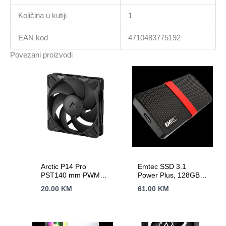
Količina u kutiji
1
EAN kod
4710483775192
Povezani proizvodi
Arctic P14 Pro
Emtec SSD 3.1
PST140 mm PWM
Power Plus, 128GB
Fan Cable Splitter
mSATA Portable
20.00
KM
61.00
KM