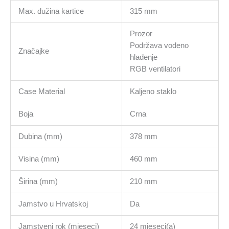
Max. dužina kartice
315 mm
Prozor
Podržava vodeno
Značajke
hlađenje
RGB ventilatori
Case Material
Kaljeno staklo
Boja
Crna
Dubina (mm)
378 mm
Visina (mm)
460 mm
Širina (mm)
210 mm
Jamstvo u Hrvatskoj
Da
Jamstveni rok (mjeseci)
24 mjeseci(a)