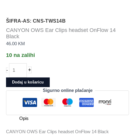
ŠIFRA-AS: CNS-TWS14B
CANYON OWS Ear Clips headset OnFlow 14
Black
46.00
KM
10 na zalihi
CANYON
+
-
OWS
Ear
Dodaj u košaricu
Clips
Sigurno online plaćanje
headset
OnFlow
14
Black
Opis
količina
CANYON OWS Ear Clips headset OnFlow 14 Black