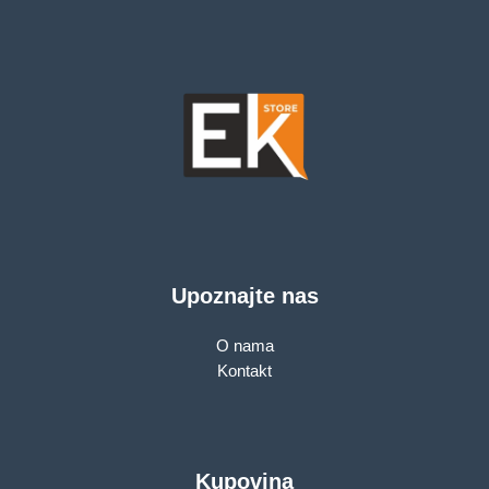
mode, with internal
Antennas，without
Ethernet Port
Upoznajte nas
O nama
Kontakt
Kupovina