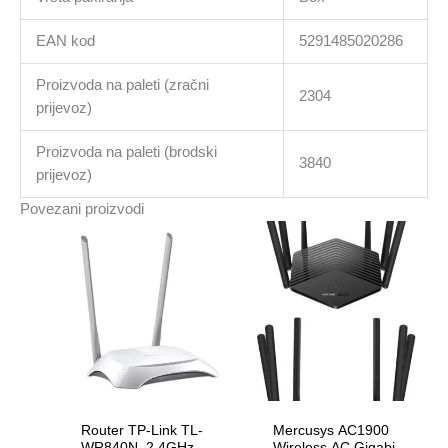
EAN kod
5291485020286
Proizvoda na paleti (zračni
2304
prijevoz)
Proizvoda na paleti (brodski
3840
prijevoz)
Povezani proizvodi
Router TP-Link TL-
Mercusys AC1900
WR840N, 2,4GHz
Wireless AC Gigabit