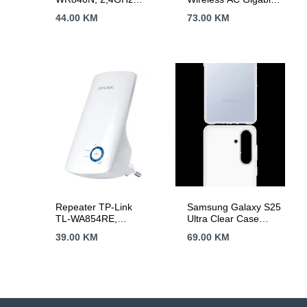
Wireless N 300Mbps,
Router, 600 Mbps at
44.00
KM
73.00
KM
4 x 10/100Mbps LAN
2.4 GHz + 1300
Ports, 1 x
Mbps at 5 GHz,
10/100Mbps WAN
6×5dBi Fixed
Port, Fixed Omni
External Antennas
Directional Antenna 2
with Beamforming,
x 5dBi
2× G LAN Ports, 1×
G WAN Port, Access
Point Mode, 3X3 MU-
MIMO, Parental
Controls, Guest
Network, Smart
Connect
Repeater TP-Link
Samsung Galaxy S25
TL-WA854RE,
Ultra Clear Case
300Mbps Wireless N
Transparent
39.00
KM
69.00
KM
Wall Plugged Range
Extender, QCOM,
2T2R, 2.4GHz,
802.11n/g/b, Ranger
Extender button,
Range extender