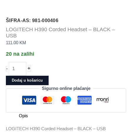
ŠIFRA-AS: 981-000406
LOGITECH H390 Corded Headset – BLACK –
USB
111.00
KM
20 na zalihi
LOGITECH
+
-
H390
Corded
Dodaj u košaricu
Headset
Sigurno online plaćanje
-
BLACK
-
USB
Opis
količina
LOGITECH H390 Corded Headset – BLACK – USB