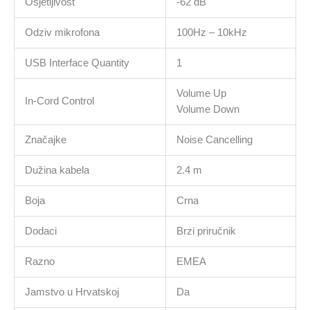
Osjetljivost
-62 dB
Odziv mikrofona
100Hz – 10kHz
USB Interface Quantity
1
Volume Up
In-Cord Control
Volume Down
Značajke
Noise Cancelling
Dužina kabela
2.4 m
Boja
Crna
Dodaci
Brzi priručnik
Razno
EMEA
Jamstvo u Hrvatskoj
Da