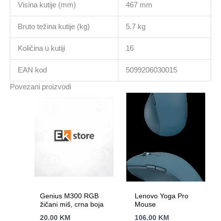
Visina kutije (mm)
467 mm
Bruto težina kutije (kg)
5.7 kg
Količina u kutiji
16
EAN kod
5099206030015
Povezani proizvodi
Genius M300 RGB
Lenovo Yoga Pro
žičani miš, crna boja
Mouse
20.00
KM
106.00
KM