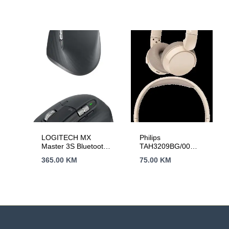
LOGITECH MX
Philips
Master 3S Bluetooth
TAH3209BG/00
Mouse – GRAPHITE
Bluetooth On-ear
365.00
KM
75.00
KM
wireless
headphones, beige