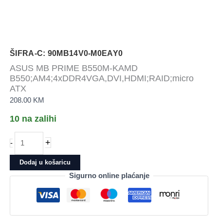
ŠIFRA-C: 90MB14V0-M0EAY0
ASUS MB PRIME B550M-KAMD
B550;AM4;4xDDR4VGA,DVI,HDMI;RAID;micro
ATX
208.00
KM
10 na zalihi
ASUS
+
-
MB
PRIME
Dodaj u košaricu
B550M-
Sigurno online plaćanje
KAMD
B550;AM4;4xDDR4VGA,DVI,HDMI;RAID;micro
ATX
količina