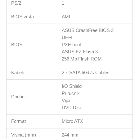
PS/2
1
BIOS vrsta
AMI
ASUS CrashFree BIOS 3
UEFI
BIOS
PXE boot
ASUS EZ Flash 3
256 Mb Flash ROM
Kabeli
2 x SATA 6Gb/s Cables
I/O Shield
Priručnik
Dodaci
Vijci
DVD Disc
Format
Micro ATX
Visina (mm)
244 mm