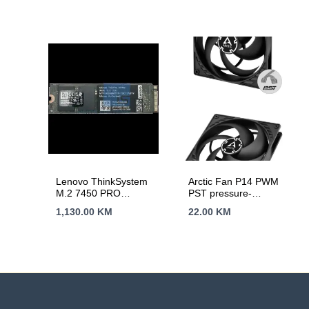
Lenovo ThinkSystem
Arctic Fan P14 PWM
M.2 7450 PRO
PST pressure-
960GB Read
optimised, 140mm
1,130.00
KM
22.00
KM
Intensive NVMe PCIe
fan with PWM PST
4.0 x4 NHS SSD