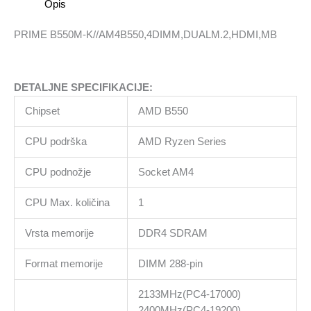
Opis
PRIME B550M-K//AM4B550,4DIMM,DUALM.2,HDMI,MB
DETALJNE SPECIFIKACIJE:
Chipset
AMD B550
CPU podrška
AMD Ryzen Series
CPU podnožje
Socket AM4
CPU Max. količina
1
Vrsta memorije
DDR4 SDRAM
Format memorije
DIMM 288-pin
2133MHz(PC4-17000)
2400MHz(PC4-19200)