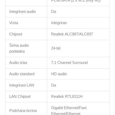
PCIe/SATA (2 x M.2 (Key M))
Integrirani audio
Da
Vrsta
Integriran
Chipset
Realtek ALC887/ALC897
Širina audio
24-bit
podataka
Audio izlaz
7.1 Channel Surround
Audio standard
HD audio
Integrirani LAN
Da
LAN Chipset
Realtek RTL8111H
Gigabit Ethernet/Fast
Podržana brzina
Ethernet/Ethernet