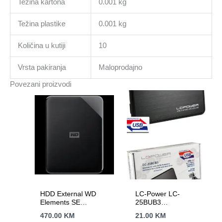
Težina kartona
0.001 kg
Težina plastike
0.001 kg
Količina u kutiji
10
Vrsta pakiranja
Maloprodajno
Povezani proizvodi
HDD External WD
LC-Power LC-
Elements SE
25BUB3
Portable (5TB, USB
Enclosure2.5″ USB
470.00
KM
21.00
KM
3.0)
3.0,ultra slim