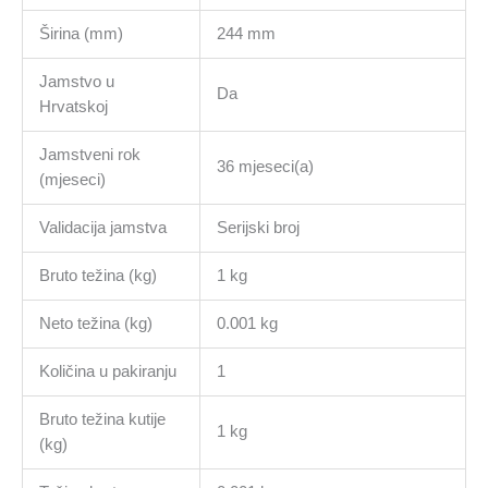
Širina (mm)
244 mm
Jamstvo u
Da
Hrvatskoj
Jamstveni rok
36 mjeseci(a)
(mjeseci)
Validacija jamstva
Serijski broj
Bruto težina (kg)
1 kg
Neto težina (kg)
0.001 kg
Količina u pakiranju
1
Bruto težina kutije
1 kg
(kg)