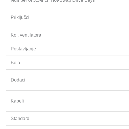
Number of 3.5-inch Hot-Swap Drive Bays
Priključci
Kol. ventilatora
Postavljanje
Boja
Dodaci
Kabeli
Standardi