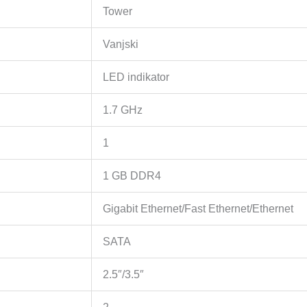
45
Tower
1GbE
LAN
Vanjski
Port;
LED indikator
2
x
1.7 GHz
USB
3.2
1
Gen1;
;
1 GB DDR4
0.88
kg;
Gigabit Ethernet/Fast Ethernet/Ethernet
2yr
warranty
SATA
količina
2.5″/3.5″