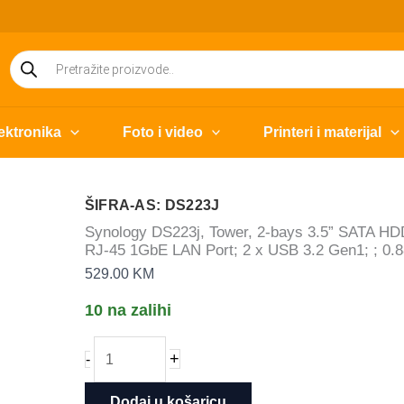
Products
search
ektronika
Foto i video
Printeri i materijal
ŠIFRA-AS: DS223J
Synology DS223j, Tower, 2-bays 3.5” SATA H
RJ-45 1GbE LAN Port; 2 x USB 3.2 Gen1; ; 0.8
529.00
KM
10 na zalihi
Synology
+
-
DS223j,
Tower,
Dodaj u košaricu