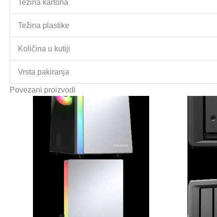
Težina kartona
Težina plastike
Količina u kutiji
Vrsta pakiranja
Povezani proizvodi