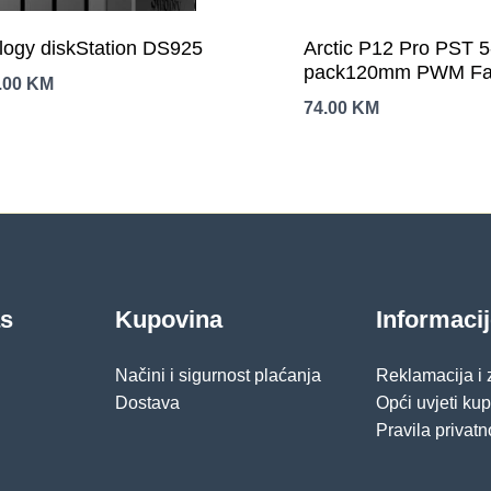
logy diskStation DS925
Arctic P12 Pro PST 5
pack120mm PWM Fan
.00
KM
Splitter
74.00
KM
as
Kupovina
Informaci
Načini i sigurnost plaćanja
Reklamacija i
Dostava
Opći uvjeti ku
Pravila privatn