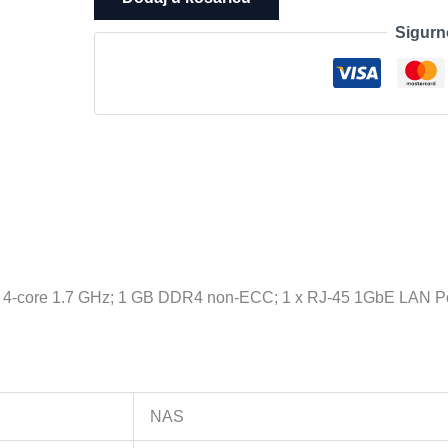
2-
Sigurn
bays
3.5''
SATA
HDD/SSD,
CPU
4-
core
1.7
GHz;
1
GB
-core 1.7 GHz; 1 GB DDR4 non-ECC; 1 x RJ-45 1GbE LAN Port; 
DDR4
non-
ECC;
1
x
NAS
RJ-