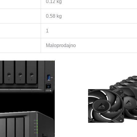
0.12 kg
0.58 kg
1
Maloprodajno