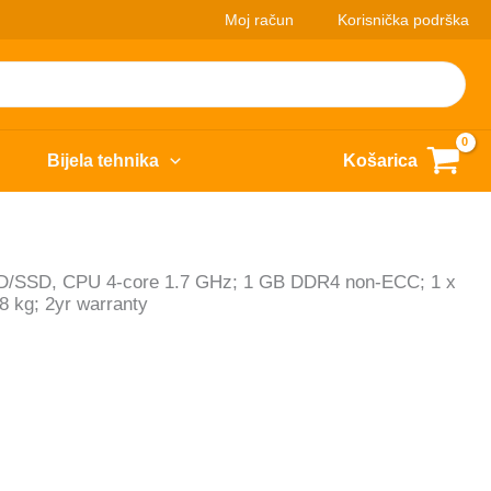
Moj račun
Korisnička podrška
Bijela tehnika
Košarica
DD/SSD, CPU 4-core 1.7 GHz; 1 GB DDR4 non-ECC; 1 x
8 kg; 2yr warranty