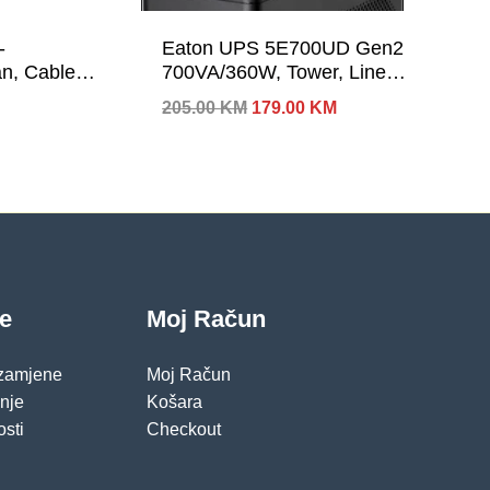
-
Eaton UPS 5E700UD Gen2
, Cable
700VA/360W, Tower, Line
Interactive, 2 x SCHUKO
Izvorna
Trenutna
205.00
KM
179.00
KM
Outputs; 1 USB port, Constant
cijena
cijena
battery recharge, cold start,
bila
je:
je:
179.00 KM.
Typical Backup 1 PC – 14 min;
205.00 KM.
2yr warranty
je
Moj Račun
 zamjene
Moj Račun
pnje
Košara
osti
Checkout