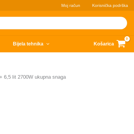
Moj račun
Korisnička podrška
Bijela tehnika
Košarica
t + 6,5 lit 2700W ukupna snaga