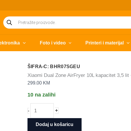
Products
search
ektronika
Foto i video
Printeri i materijal
ŠIFRA-C: BHR07SGEU
Xiaomi Dual Zone AirFryer 10L kapacitet 3,5 li
299.00
KM
10 na zalihi
Xiaomi
+
-
Dual
Zone
Dodaj u košaricu
AirFryer