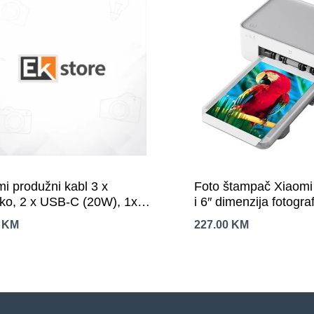
i produžni kabl 3 x
Foto štampač Xiaomi
ko, 2 x USB-C (20W), 1x
i 6″ dimenzija fotograf
A (15W), dužina 1.4 m
0
KM
227.00
KM