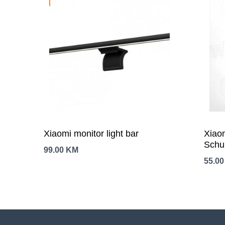
Xiaomi monitor light bar
Xiaom
Schu
99.00
KM
USB-
55.0