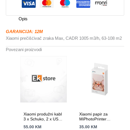
1005
m3/h,
63-
Opis
108
m2
GARANCIJA: 12M
količina
Xiaomi prečišćivač zraka Max, CADR 1005 m3/h, 63-108 m2
Povezani proizvodi
Xiaomi produžni kabl
Xiaomi papir za
3 x Schuko, 2 x USB-
MiPhotoPrinter
C (20W), 1x USB-A
samoljepljivi foto
55.00
KM
35.00
KM
(15W), dužina 1.4 m
papir, štampanje bez