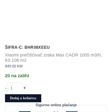
ŠIFRA-C: BHR08XEEU
Xiaomi prečišćivač zraka Max CADR 1005 m3/h,
63-108 m2
849.00
KM
20 na zalihi
Xiaomi
+
-
prečišćivač
zraka
Dodaj u košaricu
Max
Sigurno online plaćanje
CADR