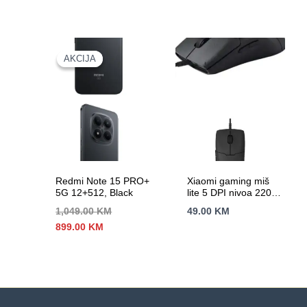
tinte
AKCIJA
AKCIJA
Redmi Note 15 PRO+
Xiaomi gaming miš
5G 12+512, Black
lite 5 DPI nivoa 220
IPS, 6200 DPI
1,049.00
KM
49.00
KM
Izvorna
Trenutna
899.00
KM
cijena
cijena
bila
je:
je:
899.00 KM.
1,049.00 KM.