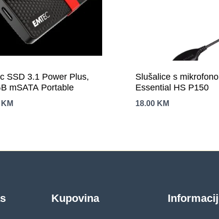
c SSD 3.1 Power Plus,
Slušalice s mikrofo
B mSATA Portable
Essential HS P150
0
KM
18.00
KM
as
Kupovina
Informaci