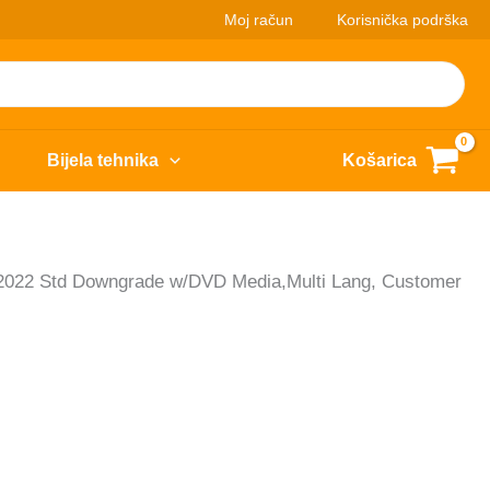
Moj račun
Korisnička podrška
Bijela tehnika
Košarica
022 Std Downgrade w/DVD Media,Multi Lang, Customer