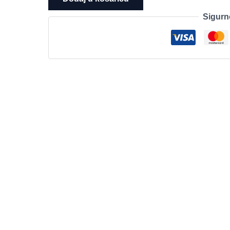
Standard,No
Sigurn
Media,
WS2022
Std
Downgrade
w/DVD
Media,Multi
Lang,
Customer
Kit
količina