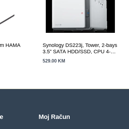
nom HAMA
Synology DS223j, Tower, 2-bays
3.5” SATA HDD/SSD, CPU 4-
core 1.7 GHz; 1 GB DDR4 non-
529.00
KM
ECC; 1 x RJ-45 1GbE LAN Port;
2 x USB 3.2 Gen1; ; 0.88 kg; 2yr
warranty
je
Moj Račun