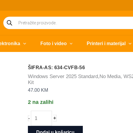
Products
search
ektronika
Foto i video
Printeri i materijal
ŠIFRA-AS: 634-CVFB-56
Windows Server 2025 Standard,No Media, WS2
Kit
47.00
KM
2 na zalihi
Windows
+
-
Server
2025
Dodaj u košaricu