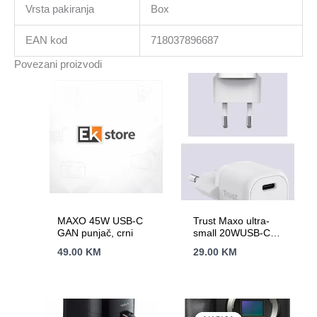
Vrsta pakiranja
Box
EAN kod
718037896687
Povezani proizvodi
MAXO 45W USB-C
Trust Maxo ultra-
GAN punjač, crni
small 20WUSB-C
punjač za mobitele
49.00
KM
29.00
KM
itablete, bijeli