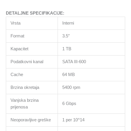
DETALJNE SPECIFIKACIJE:
Vrsta
Interni
Format
3.5″
Kapacitet
1 TB
Podatkovni kanal
SATA III-600
Cache
64 MB
Brzina okretaja
5400 rpm
Vanjska brzina
6 Gbps
prijenosa
Neoporavljive greške
1 per 10^14