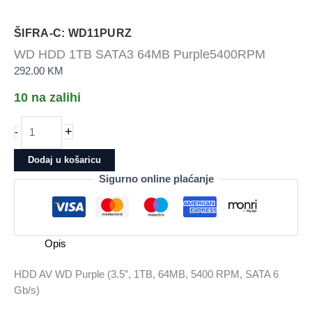
ŠIFRA-C: WD11PURZ
WD HDD 1TB SATA3 64MB Purple5400RPM
292.00
KM
10 na zalihi
WD
+
-
HDD
1TB
Dodaj u košaricu
SATA3
Sigurno online plaćanje
64MB
Purple5400RPM
količina
Opis
HDD AV WD Purple (3.5”, 1TB, 64MB, 5400 RPM, SATA 6
Gb/s)