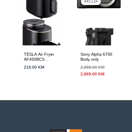
AKCIJA
AKCIJA
TESLA Air Fryer
Sony Alpha 6700
AF450BCS
Body only
Zapremina 4.5L,
219.00
KM
2,999.00
KM
Snaga 1500W
Izvorna
Trenutna
2,869.00
KM
cijena
cijena
bila
je:
je:
2,869.00 KM.
2,999.00 KM.