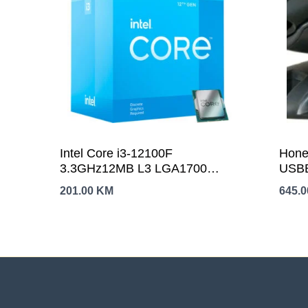
Intel Core i3-12100F
Hone
3.3GHz12MB L3 LGA1700
USBB
BOXAlder Lake,bez grafike
201.00
KM
645.