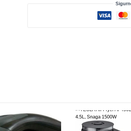
Sigurn
džepna
verzija,
crni
količina