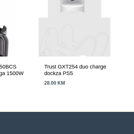
450BCS
Trust GXT254 duo charge
aga 1500W
dockza PS5
28.00
KM