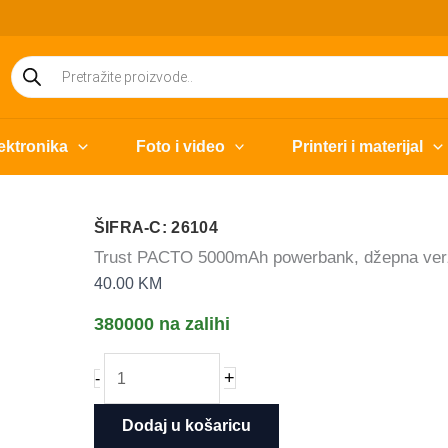
Products
search
ektronika
Foto i video
Printeri i materijal
ŠIFRA-C: 26104
Trust PACTO 5000mAh powerbank, džepna verzi
40.00
KM
380000 na zalihi
Trust
+
-
PACTO
5000mAh
Dodaj u košaricu
powerbank,