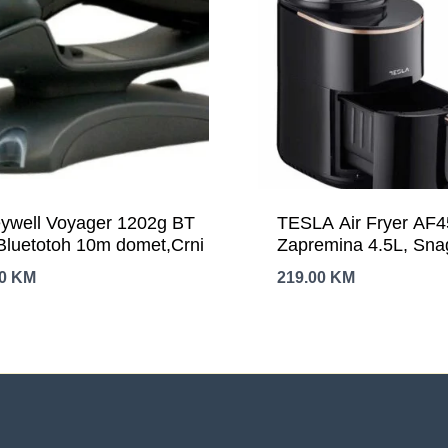
ywell Voyager 1202g BT
TESLA Air Fryer AF
luetotoh 10m domet,Crni
Zapremina 4.5L, Sn
00
KM
219.00
KM