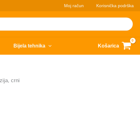
Moj račun
Korisnička podrška
Bijela tehnika
Košarica
ja, crni