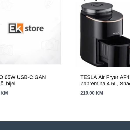
O 65W USB-C GAN
TESLA Air Fryer AF
č, bijeli
Zapremina 4.5L, Sn
0
KM
219.00
KM