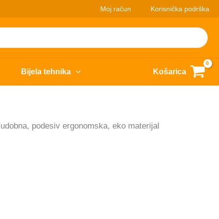
Moj račun
Korisnička podrška
Bijela tehnika
Košarica
udobna, podesiv ergonomska, eko materijal