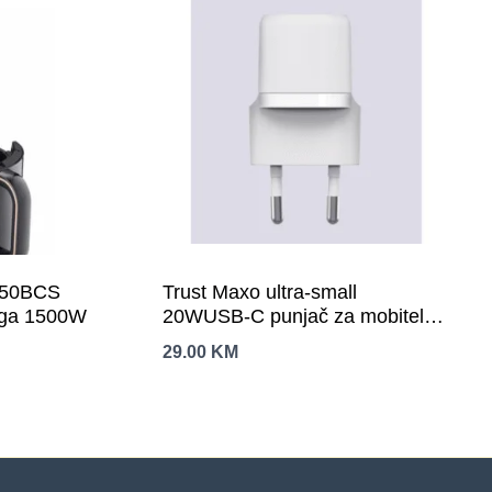
450BCS
Trust Maxo ultra-small
aga 1500W
20WUSB-C punjač za mobitele
itablete, bijeli
29.00
KM