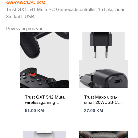
GARANCIJA: 24M
Trust GXT 541 Muta PC Gamepad/controller, 15 tipki, žičani,
3m kabl, USB
Povezani proizvodi
Trust GXT 542 Muta
Trust Maxo ultra-
wirelessgaming
small 20WUSB-C
kontroler za
punjač za mobitele
51.00
KM
27.00
KM
NintendoSwitch, bijeli
itablete