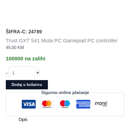
ŠIFRA-C: 24789
Trust GXT 541 Muta PC Gamepad PC controller
45.00
KM
100000 na zalihi
Trust
+
-
GXT
541
Dodaj u košaricu
Muta
Sigurno online plaćanje
PC
Gamepad
PC
controller
Opis
količina