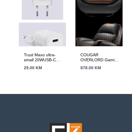
Trust Maxo ultra-
COUGAR
small 20WUSB-C
OVERLORD Gaming
punjač za mobitele
Sofa
29.00
KM
878.00
KM
itablete, bijeli