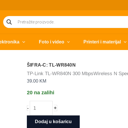
Products
search
ektronika
Foto i video
Printeri i materijal
ŠIFRA-C: TL-WR840N
TP-Link TL-WR840N 300 MbpsWireless N Spee
39.00
KM
20 na zalihi
TP-
+
-
Link
TL-
Dodaj u košaricu
WR840N