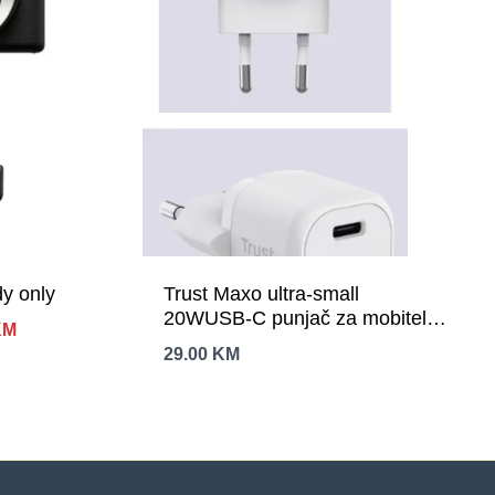
y only
Trust Maxo ultra-small
20WUSB-C punjač za mobitele
Trenutna
KM
itablete, bijeli
cijena
29.00
KM
je:
2,869.00 KM.
KM.