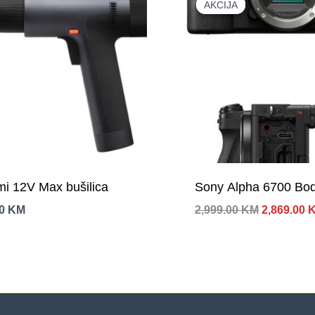
AKCIJA
AKCIJA
mi 12V Max bušilica
Sony Alpha 6700 Bod
Izvorna
00
KM
2,999.00
KM
2,869.00
cijena
bila
je:
2,999.00 