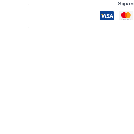
Sigurn
300
MbpsWireless
N
Speed
Router
količina