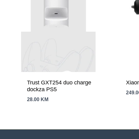
Trust GXT254 duo charge
Xiao
dockza PS5
249.
28.00
KM