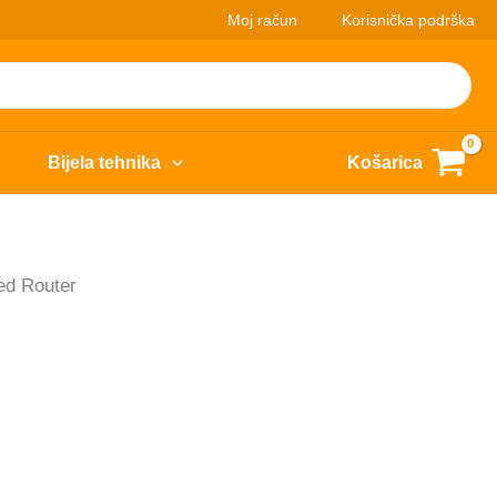
Moj račun
Korisnička podrška
Bijela tehnika
Košarica
d Router