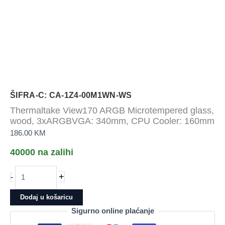
ŠIFRA-C: CA-1Z4-00M1WN-WS
Thermaltake View170 ARGB Microtempered glass,
wood, 3xARGBVGA: 340mm, CPU Cooler: 160mm
186.00
KM
40000 na zalihi
Thermaltake
+
-
View170
ARGB
Dodaj u košaricu
Microtempered
Sigurno online plaćanje
glass,