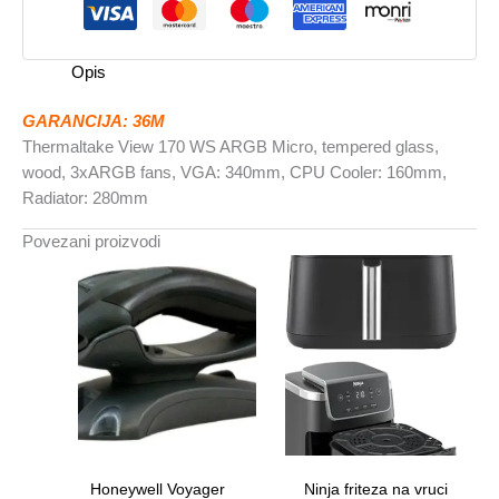
wood,
3xARGBVGA:
340mm,
Opis
CPU
Cooler:
GARANCIJA: 36M
160mm
Thermaltake View 170 WS ARGB Micro, tempered glass,
količina
wood, 3xARGB fans, VGA: 340mm, CPU Cooler: 160mm,
Radiator: 280mm
Povezani proizvodi
Honeywell Voyager
Ninja friteza na vruci