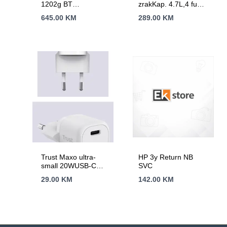
1202g BT
zrakKap. 4.7L,4 funk.
USBBluetotoh 10m
Snaga 1750WNano
645.00
KM
289.00
KM
domet,Crni
keramicki premaz,
AirCrips tehnol.
Trust Maxo ultra-
HP 3y Return NB
small 20WUSB-C
SVC
punjač za mobitele
29.00
KM
142.00
KM
itablete, bijeli