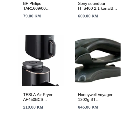
BF Philips
Sony soundbar
TAR1609/00
HTS400 2.1 kanalBT;
prenosniradio sa
HDMI (ARC
79.00
KM
600.00
KM
svjetiljkom;
prikljucak);
FM/AM;ugrađena litij-
OPTizlazna snaga
ionska baterija
330W
TESLA Air Fryer
Honeywell Voyager
AF450BCS
1202g BT
Zapremina 4.5L,
USBBluetotoh 10m
219.00
KM
645.00
KM
Snaga 1500W
domet,Crni