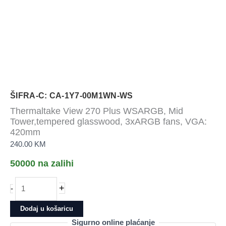
ŠIFRA-C: CA-1Y7-00M1WN-WS
Thermaltake View 270 Plus WSARGB, Mid
Tower,tempered glasswood, 3xARGB fans, VGA:
420mm
240.00
KM
50000 na zalihi
Thermaltake
+
-
View
270
Dodaj u košaricu
Plus
Sigurno online plaćanje