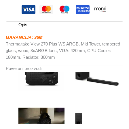
WSARGB,
Mid
Tower,tempered
glasswood,
Opis
3xARGB
fans,
GARANCIJA: 36M
VGA:
Thermaltake View 270 Plus WS ARGB, Mid Tower, tempered
420mm
glass, wood, 3xARGB fans, VGA: 420mm, CPU Cooler:
količina
180mm, Radiator: 360mm
Povezani proizvodi