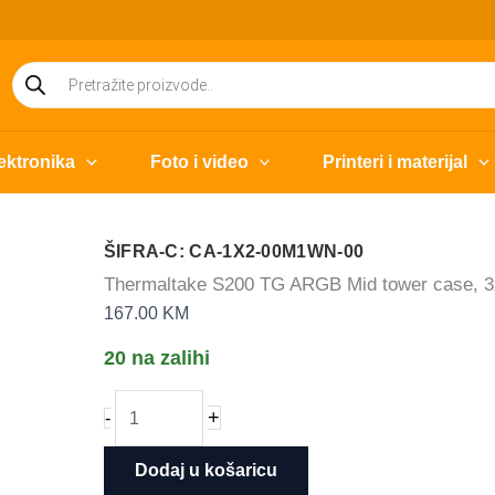
Products
search
ektronika
Foto i video
Printeri i materijal
ŠIFRA-C: CA-1X2-00M1WN-00
Thermaltake S200 TG ARGB Mid tower case, 
167.00
KM
20 na zalihi
Thermaltake
+
-
S200
TG
Dodaj u košaricu
ARGB