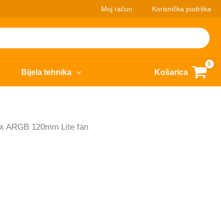
Moj račun
Korisnička podrška
Bijela tehnika
Košarica
3x ARGB 120mm Lite fan