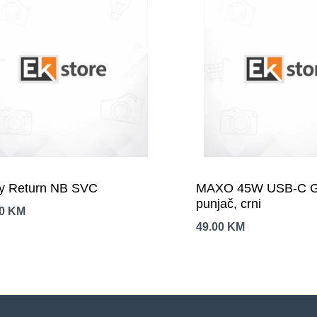
y Return NB SVC
MAXO 45W USB-C 
punjač, crni
00
KM
49.00
KM