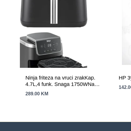
Ninja friteza na vruci zrakKap.
HP 3
4.7L,4 funk. Snaga 1750WNano
142.
keramicki premaz, AirCrips
289.00
KM
tehnol.