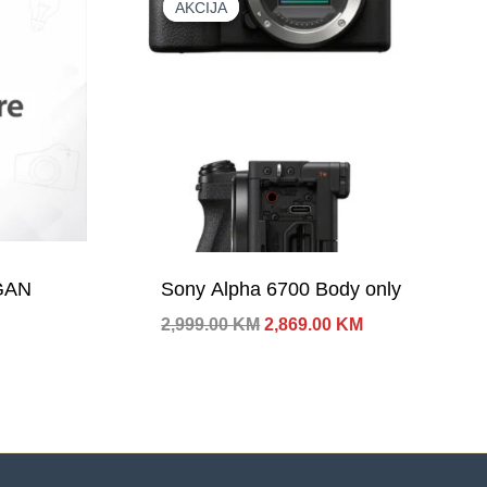
AKCIJA
AKCIJA
GAN
Sony Alpha 6700 Body only
Izvorna
Trenutna
2,999.00
KM
2,869.00
KM
cijena
cijena
bila
je:
je:
2,869.00 KM.
2,999.00 KM.