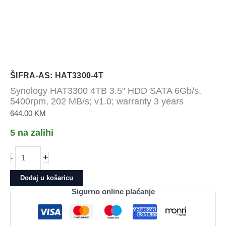
ŠIFRA-AS: HAT3300-4T
Synology HAT3300 4TB 3.5" HDD SATA 6Gb/s,
5400rpm, 202 MB/s; v1.0; warranty 3 years
644.00
KM
5 na zalihi
Synology
+
-
HAT3300
4TB
Dodaj u košaricu
3.5"
Sigurno online plaćanje
HDD
SATA
6Gb/s,