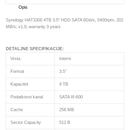
5400rpm,
Opis
202
MB/s;
Synology HAT3300 4TB 3.5″ HDD SATA 6Gb/s, 5400rpm, 202
v1.0;
MB/s; v1.0; warranty 3 years
warranty
3
years
DETALJNE SPECIFIKACIJE:
količina
Vrsta
Interni
Format
3.5″
Kapacitet
4 TB
Podatkovni kanal
SATA III-600
Cache
256 MB
Sector Capacity
512 B