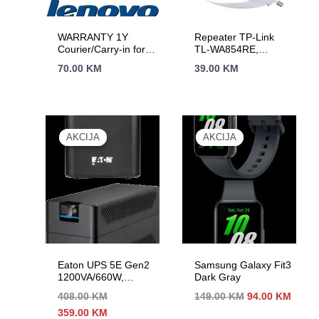
WARRANTY 1Y
Repeater TP-Link
Courier/Carry-in for
TL-WA854RE,
Legion, Legion PRO,
300Mbps Wireless N
70.00
KM
39.00
KM
IdeaPad, IdeaPad
Wall Plugged Range
Slim, IdeaPad PRO
Extender, QCOM,
2T2R, 2.4GHz,
802.11n/g/b, Ranger
Extender button,
Range extender
AKCIJA
AKCIJA
AKCIJA
AKCIJA
mode, with internal
Antennas，without
Ethernet Port
Eaton UPS 5E Gen2
Samsung Galaxy Fit3
1200VA/660W,
Dark Gray
Tower, Line
Izvorna
Trenu
408.00
KM
149.00
KM
94.00
KM
Interactive, 6 x IEC
cijena
cijen
Izvorna
Trenutna
359.00
KM
C13 Outputs; 1 USB
bila
je: