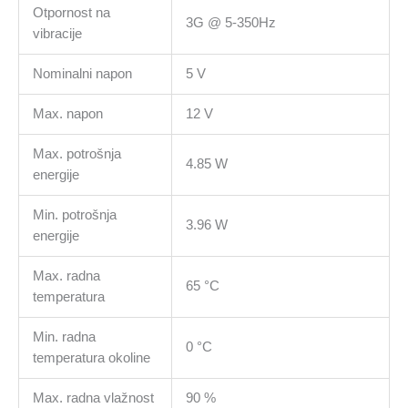
Otpornost na
3G @ 5-350Hz
vibracije
Nominalni napon
5 V
Max. napon
12 V
Max. potrošnja
4.85 W
energije
Min. potrošnja
3.96 W
energije
Max. radna
65 °C
temperatura
Min. radna
0 °C
temperatura okoline
Max. radna vlažnost
90 %