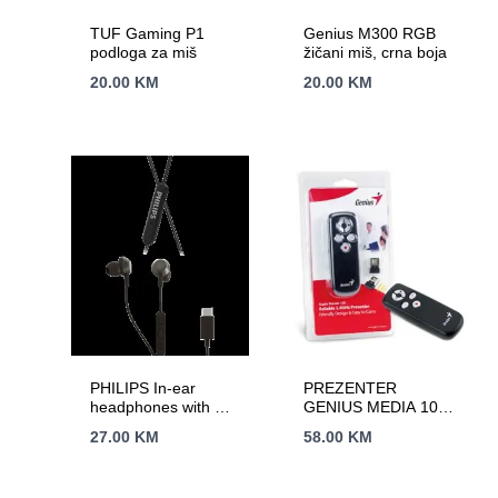
TUF Gaming P1
Genius M300 RGB
podloga za miš
žičani miš, crna boja
20.00
KM
20.00
KM
PHILIPS In-ear
PREZENTER
headphones with mic
GENIUS MEDIA 100
TAE5008BK/00 –
WL
27.00
KM
58.00
KM
USBC-C connector, 3
button in-line remote,
1.2m cable, black