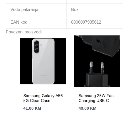
Vrsta pakiranja
Box
EAN kod
8806097935612
Povezani proizvodi
Samsung Galaxy A56
Samsung 25W Fast
5G Clear Case
Charging USB-C
Power Adapter Black
41.00
KM
49.00
KM
(cable included)