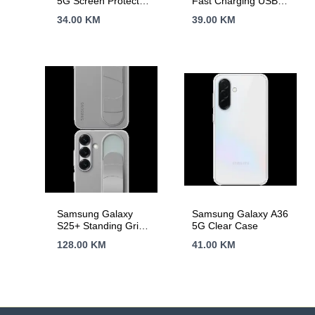
5G Screen Protector
Fast Charging USB-C
Transparent
Power Adapter White
34.00
KM
39.00
KM
(cable included)
Samsung Galaxy
Samsung Galaxy A36
S25+ Standing Grip
5G Clear Case
Case Gray
128.00
KM
41.00
KM