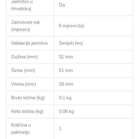
Jamstvo u
Da
Hrvatskoj
Jamstveni rok
6 mjeseci(a)
(mjeseci)
Validacija jamstva
Serijski broj
Dužina (mm)
51 mm
Širina (mm)
51 mm
Visina (mm)
28 mm
Bruto težina (kg)
0.1 kg
Neto težina (kg)
0.08 kg
Količina u
1
pakiranju