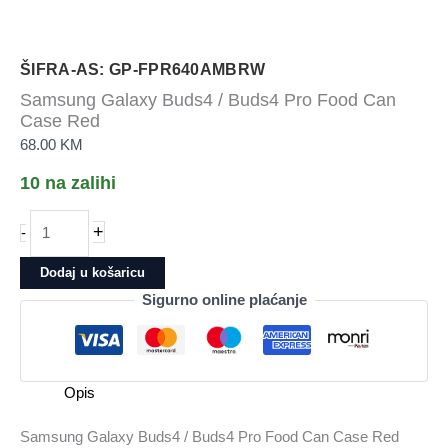
ŠIFRA-AS: GP-FPR640AMBRW
Samsung Galaxy Buds4 / Buds4 Pro Food Can
Case Red
68.00
KM
10 na zalihi
Samsung
+
-
Galaxy
Buds4
Dodaj u košaricu
/
Sigurno online plaćanje
Buds4
Pro
Food
Can
Opis
Case
Red
Samsung Galaxy Buds4 / Buds4 Pro Food Can Case Red