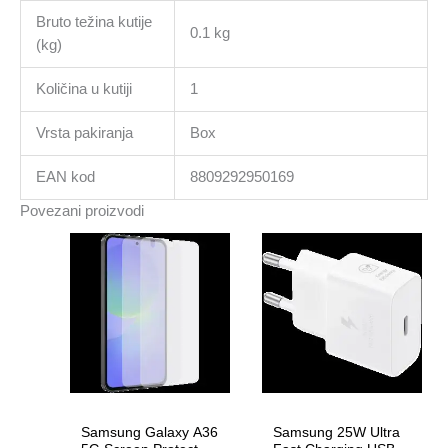
Bruto težina kutije
0.1 kg
(kg)
Količina u kutiji
1
Vrsta pakiranja
Box
EAN kod
8809292950169
Povezani proizvodi
Samsung Galaxy A36
Samsung 25W Ultra