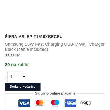
ŠIFRA-AS: EP-T1510XBEGEU
Samsung 15W Fast Charging USB-C Wall Charger
Black (cable included)
30.00
KM
20 na zalihi
Samsung
+
-
15W
Fast
Dodaj u košaricu
Charging
Sigurno online plaćanje
USB-
C
Wall