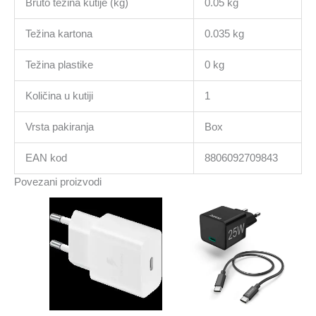
Bruto težina kutije (kg)
0.05 kg
Težina kartona
0.035 kg
Težina plastike
0 kg
Količina u kutiji
1
Vrsta pakiranja
Box
EAN kod
8806092709843
Povezani proizvodi