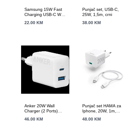
Samsung 15W Fast
Punjač set, USB-C,
Charging USB-C Wall
25W, 1,5m, crni
Charger White (cable
22.00
KM
38.00
KM
not included)
Anker 20W Wall
Punjač set HAMA za
Charger (2 Ports)
Iphone, 20W, 1m,
White
bijeli
46.00
KM
48.00
KM