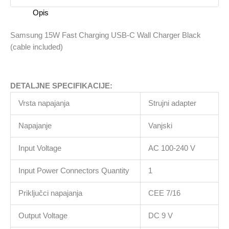
Charger
Opis
Black
(cable
Samsung 15W Fast Charging USB-C Wall Charger Black
included)
(cable included)
količina
DETALJNE SPECIFIKACIJE:
Vrsta napajanja
Strujni adapter
Napajanje
Vanjski
Input Voltage
AC 100-240 V
Input Power Connectors Quantity
1
Priključci napajanja
CEE 7/16
Output Voltage
DC 9 V