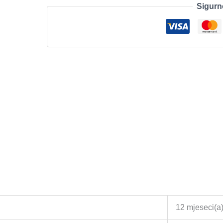
Sigurn
Cube
White
količina
12 mjeseci(a