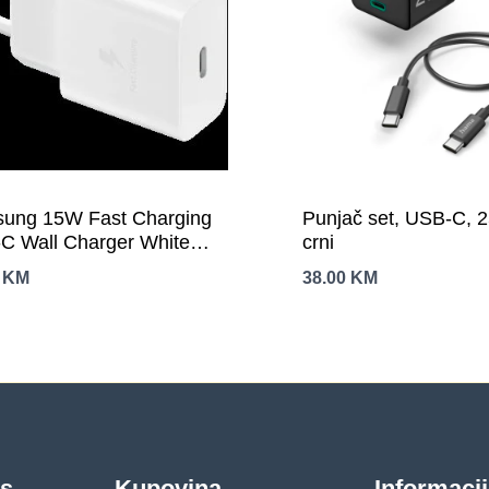
ung 15W Fast Charging
Punjač set, USB-C, 
C Wall Charger White
crni
e not included)
0
KM
38.00
KM
as
Kupovina
Informaci