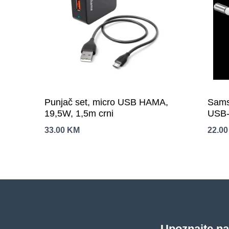
Punjač set, micro USB HAMA,
Sams
19,5W, 1,5m crni
USB-
(cabl
33.00
KM
22.0
Upoznajte n