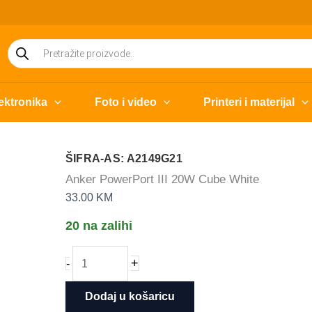
Products
search
ektronika
Foto i video
Printeri i materijal
ŠIFRA-AS: A2149G21
Anker PowerPort III 20W Cube White
33.00
KM
20 na zalihi
Anker
+
-
PowerPort
III
Dodaj u košaricu
20W