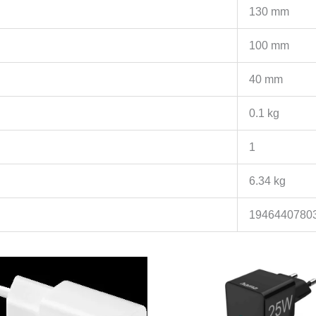
130 mm
100 mm
40 mm
0.1 kg
1
6.34 kg
1946440780