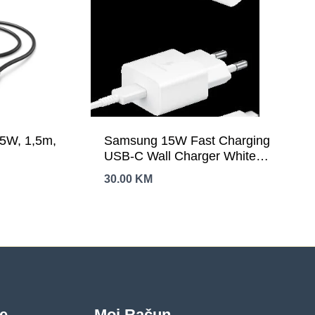
25W, 1,5m,
Samsung 15W Fast Charging
USB-C Wall Charger White
(cable included)
30.00
KM
je
Moj Račun