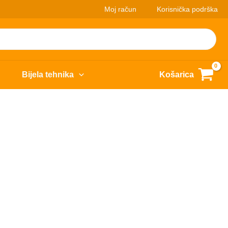
Moj račun
Korisnička podrška
Bijela tehnika
Košarica