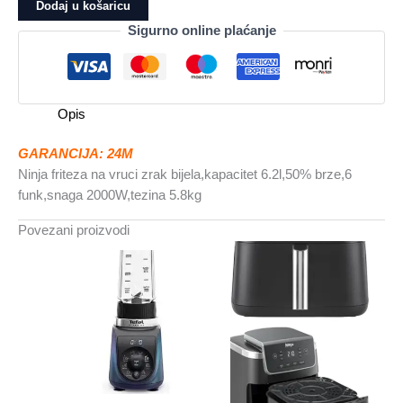
na
Dodaj u košaricu
vruci
Sigurno online plaćanje
zrakBijela,kapacitet
6.2l,50%
brze6
funk,snaga
Opis
2000W,tezina
5.8kg
GARANCIJA: 24M
količina
Ninja friteza na vruci zrak bijela,kapacitet 6.2l,50% brze,6
funk,snaga 2000W,tezina 5.8kg
Povezani proizvodi