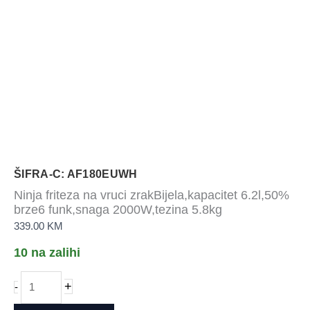
ŠIFRA-C: AF180EUWH
Ninja friteza na vruci zrakBijela,kapacitet 6.2l,50%
brze6 funk,snaga 2000W,tezina 5.8kg
339.00
KM
10 na zalihi
Ninja
+
-
friteza