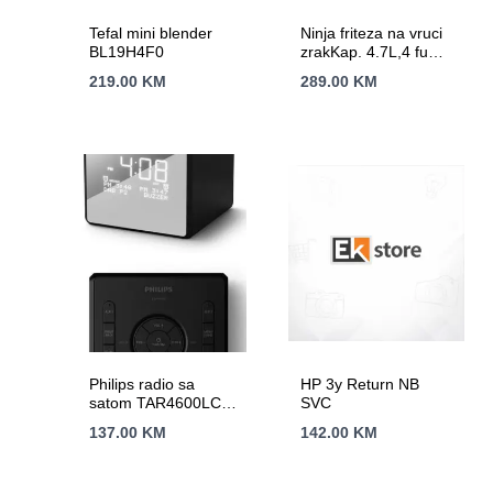
Tefal mini blender
Ninja friteza na vruci
BL19H4F0
zrakKap. 4.7L,4 funk.
Snaga 1750WNano
219.00
KM
289.00
KM
keramicki premaz,
AirCrips tehnol.
Philips radio sa
HP 3y Return NB
satom TAR4600LCD
SVC
zaslon;
137.00
KM
142.00
KM
FM/DAB+;USB-C
priključak;