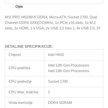
Socket
Opis
1700,
Dual
MSI PRO H610M-E DDR4, Micro-ATX, Socket 1700, Dual
Channel
Channel DDR4 3200(OC)MHz, 1x PCIe x16 slots, 1x M.2
DDR4
slots, 1x HDMI, 1 x VGA, 2x USB 3.2 Gen 1, 4x USB 2.0, 3Y
3200(OC)MHz,
1x
PCIe
DETALJNE SPECIFIKACIJE:
x16
slots,
Chipset
Intel H610
1x
M.2
Intel 12th Gen Processors
CPU podrška
slots,
Intel 13th Gen Processors
1x
HDMI,
CPU podnožje
Socket 1700
1
CPU Max. količina
1
x
VGA,
Vrsta memorije
DDR4 SDRAM
2x