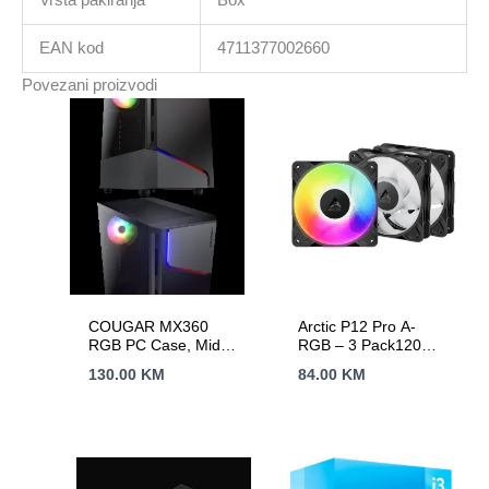
EAN kod
4711377002660
Povezani proizvodi
COUGAR MX360
Arctic P12 Pro A-
RGB PC Case, Mid
RGB – 3 Pack120
Tower
mm A-RGB PWM
130.00
KM
84.00
KM
FanCable Splitter