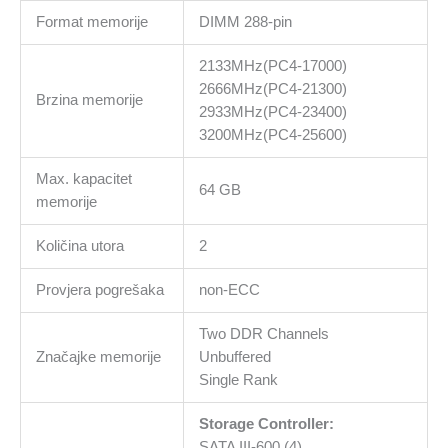
USB
Format memorije
DIMM 288-pin
3.2
Gen
2133MHz(PC4-17000)
1,
2666MHz(PC4-21300)
4x
Brzina memorije
2933MHz(PC4-23400)
USB
3200MHz(PC4-25600)
2.0,
3Y
Max. kapacitet
količina
64 GB
memorije
Količina utora
2
Provjera pogrešaka
non-ECC
Two DDR Channels
Značajke memorije
Unbuffered
Single Rank
Storage Controller:
SATA III-600 (4)