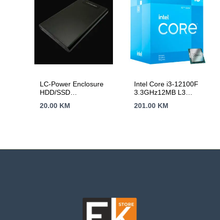
LC-Power Enclosure
Intel Core i3-12100F
HDD/SSD
3.3GHz12MB L3
2.5Aluminijsko
LGA1700 BOXAlder
20.00
KM
201.00
KM
kuciste za 2.5″Brz
Lake,bez grafike
prenos podataka sa
hlađenjem