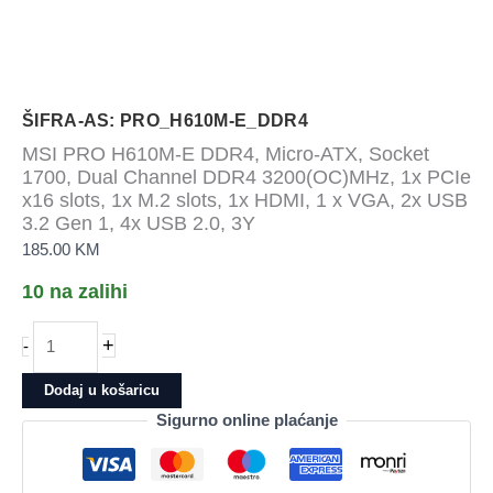
ŠIFRA-AS: PRO_H610M-E_DDR4
MSI PRO H610M-E DDR4, Micro-ATX, Socket
1700, Dual Channel DDR4 3200(OC)MHz, 1x PCIe
x16 slots, 1x M.2 slots, 1x HDMI, 1 x VGA, 2x USB
3.2 Gen 1, 4x USB 2.0, 3Y
185.00
KM
10 na zalihi
MSI
+
-
PRO
H610M-
Dodaj u košaricu
E
Sigurno online plaćanje
DDR4,
Micro-
ATX,