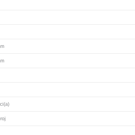
mm
mm
ci(a)
roj