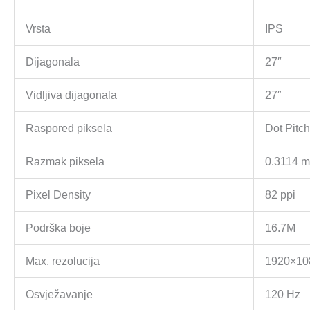
Vrsta
IPS
Dijagonala
27″
Vidljiva dijagonala
27″
Raspored piksela
Dot Pitch
Razmak piksela
0.3114 
Pixel Density
82 ppi
Podrška boje
16.7M
Max. rezolucija
1920×10
Osvježavanje
120 Hz