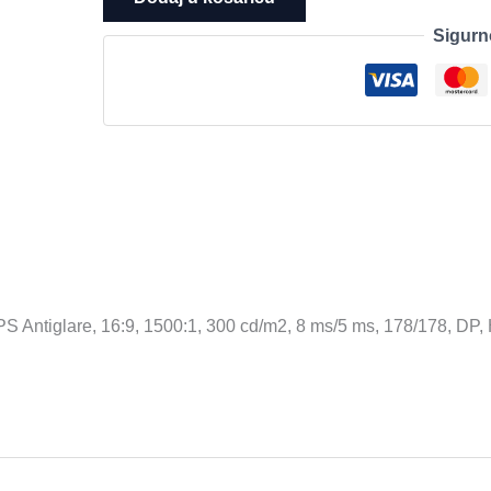
27
Sigurn
P2726HE,
(1920x1080),
FHD,
120
Hz,
IPS
Antiglare,
16:9,
1500:1,
300
cd/m2,
 Antiglare, 16:9, 1500:1, 300 cd/m2, 8 ms/5 ms, 178/178, DP, 
8
ms/5
ms,
178/178,
DP,
HDMI,