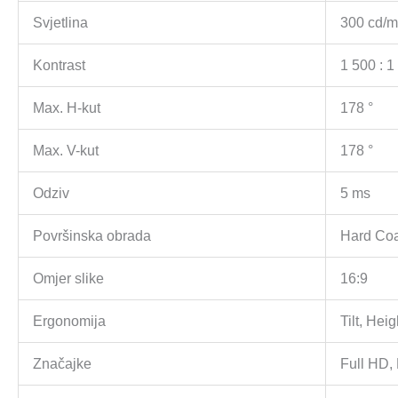
Svjetlina
300 cd/
Kontrast
1 500 : 1
Max. H-kut
178 °
Max. V-kut
178 °
Odziv
5 ms
Površinska obrada
Hard Coa
Omjer slike
16:9
Ergonomija
Tilt, Hei
Značajke
Full HD,