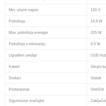
Min. ulazni napon
100 V
Potrošnja
14.9 W
Max. potrošnja energije
205 W
Potrošnja u mirovanju
0.5 W
Ugrađeni uređaji
USB Hu
Kabeli
Strujni 
Dodaci
Stalak
Postavljanje
Stol/Zid
Sigurnosne značajke
Zaključa