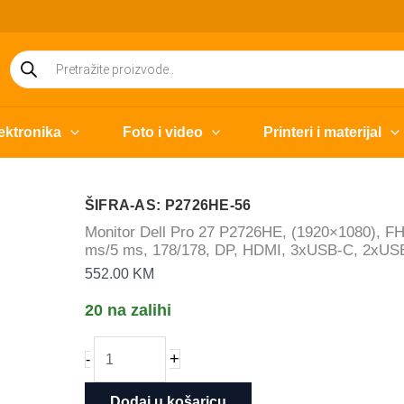
Products
search
ektronika
Foto i video
Printeri i materijal
ŠIFRA-AS: P2726HE-56
Monitor Dell Pro 27 P2726HE, (1920×1080), FHD
ms/5 ms, 178/178, DP, HDMI, 3xUSB-C, 2xUSB-A,
552.00
KM
20 na zalihi
Monitor
+
-
Dell
Pro
Dodaj u košaricu