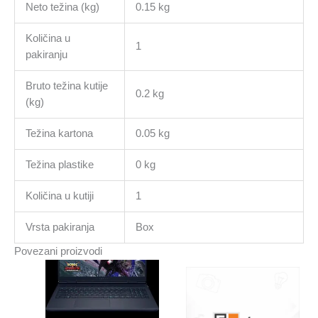
Neto težina (kg)
0.15 kg
Količina u
1
pakiranju
Bruto težina kutije
0.2 kg
(kg)
Težina kartona
0.05 kg
Težina plastike
0 kg
Količina u kutiji
1
Vrsta pakiranja
Box
Povezani proizvodi