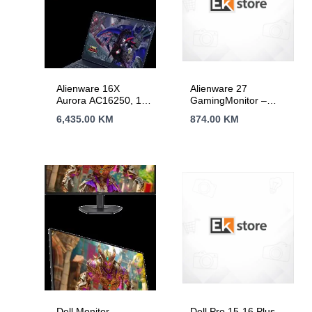
Alienware 16X
Alienware 27
Aurora AC16250, 16"
GamingMonitor –
WQXGA (2560 x
AW2724HF –
6,435.00
KM
874.00
KM
1600) 240Hz, 300
68.47cm
nits, Ultra 7 255X,
32GB, 2x16GB,
DDR5 5600 MT/s,
1TB M.2 PCIe,
GeForce RTX 5060
8GB GDDR7, Wi-Fi
7, FHD Cam, 2x USB
3.2, 2x USB C
(THB4/3.2), HDMI,
RJ45, RGB US KB,
96 Whr, W11Pro, 3Yr
Dell Monitor
Dell Pro 15-16 Plus –