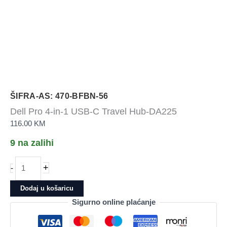
ŠIFRA-AS: 470-BFBN-56
Dell Pro 4-in-1 USB-C Travel Hub-DA225
116.00
KM
9 na zalihi
Dell
+
-
Pro
4-
Dodaj u košaricu
in-
Sigurno online plaćanje
1
USB-