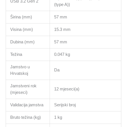
USB 3.2 Gen 2
(type A))
Širina (mm)
57 mm
Visina (mm)
15.3 mm
Dubina (mm)
57 mm
Težina
0.047 kg
Jamstvo u
Da
Hrvatskoj
Jamstveni rok
12 mjeseci(a)
(mjeseci)
Validacija jamstva
Serijski broj
Bruto težina (kg)
1 kg