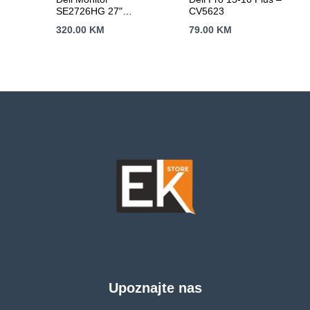
SE2726HG 27"
CV5623
1920×1080, FHD,
320.00
KM
79.00
KM
240Hz, IPS, 16:9,
1000:1, 300 cd/m2,
0.5ms/1ms (GtG),
178/178, HDMI 2.1
(x2), DisplayPort 1.4,
3.5mm Audio Out,
Flicker-free, AMD
FreeSync Premium,
Tilt, ComfortView
Plus, 3Y
Upoznajte nas