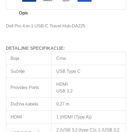
C
Travel
Opis
Hub-
DA225
Dell Pro 4-in-1 USB-C Travel Hub-DA225
količina
DETALJNE SPECIFIKACIJE:
Boja
Crna
Sučelje
USB Type C
HDMI
Provides Ports
USB 3.2
Dužina kabela
0.27 m
HDMI
1 (HDMI (Type A))
2 (USB 3.2 (type C)); 1 (USB 3.2