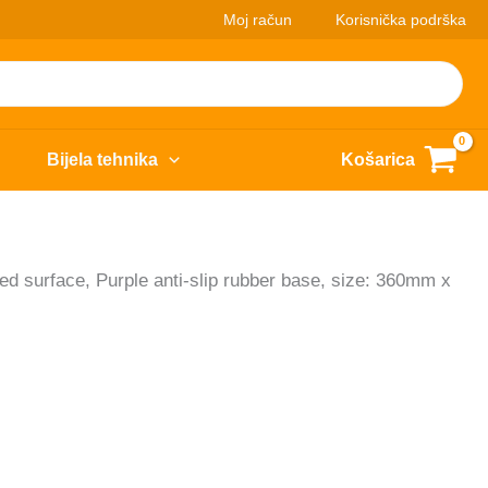
Moj račun
Korisnička podrška
Bijela tehnika
Košarica
 surface, Purple anti-slip rubber base, size: 360mm x