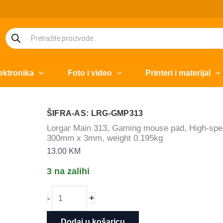
Products
search
ektronika
Foto i video
Printeri i materijal
ŠIFRA-AS: LRG-GMP313
Lorgar Main 313, Gaming mouse pad, High-speed
300mm x 3mm, weight 0.195kg
13.00
KM
3 na zalihi
Lorgar
+
-
Main
313,
Dodaj u košaricu