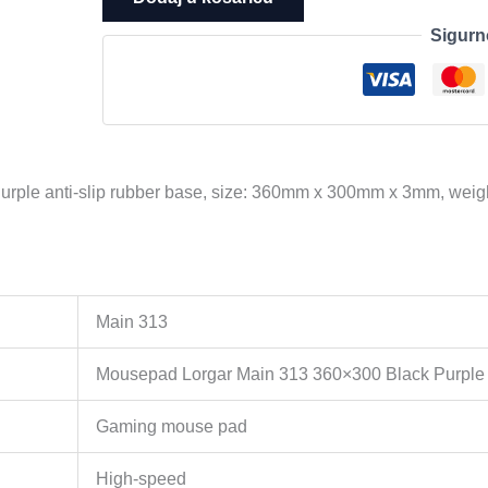
Gaming
Sigurn
mouse
pad,
High-
speed
surface,
Purple
urple anti-slip rubber base, size: 360mm x 300mm x 3mm, weig
anti-
slip
rubber
base,
size:
Main 313
360mm
x
Mousepad Lorgar Main 313 360×300 Black Purpl
300mm
x
Gaming mouse pad
3mm,
weight
High-speed