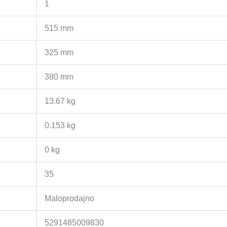
1
515 mm
325 mm
380 mm
13.67 kg
0.153 kg
0 kg
35
Maloprodajno
5291485009830