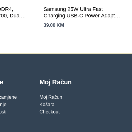
DDR4,
Samsung 25W Ultra Fast
700, Dual
Charging USB-C Power Adapter
(OC)MHz,
White (cable included)
39.00
KM
 M.2 slots,
x USB 3.2
3Y
je
Moj Račun
 zamjene
Moj Račun
pnje
Košara
osti
Checkout