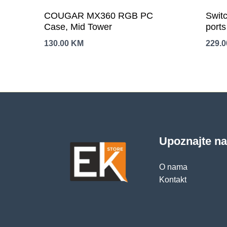
COUGAR MX360 RGB PC
Swit
Case, Mid Tower
port
RJ45
130.00
KM
229.
MDI/
Upoznajte n
O nama
Kontakt