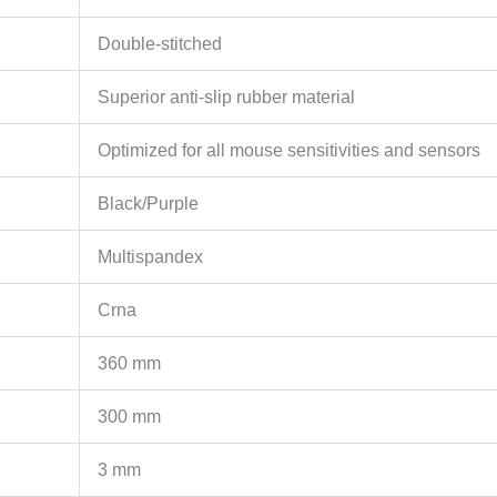
0.195kg
količina
Double-stitched
Superior anti-slip rubber material
Optimized for all mouse sensitivities and sensors
Black/Purple
Multispandex
Crna
360 mm
300 mm
3 mm