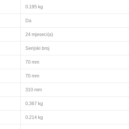
0.195 kg
Da
24 mjeseci(a)
Serijski broj
70 mm
70 mm
310 mm
0.367 kg
0.214 kg