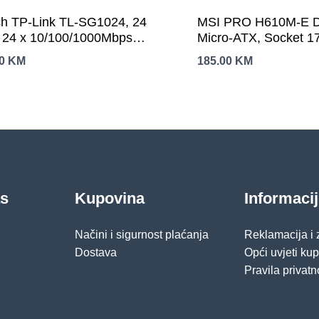
ch TP-Link TL-SG1024, 24
MSI PRO H610M-E 
s 24 x 10/100/1000Mbps
Micro-ATX, Socket 1
 ports, Rackmount,
Channel DDR4 3200
00
KM
185.00
KM
MDI-X switch, Unmanaged
1x PCIe x16 slots, 1x
1x HDMI, 1 x VGA, 2
Gen 1, 4x USB 2.0, 
as
Kupovina
Informaci
Načini i sigurnost plaćanja
Reklamacija i
Dostava
Opći uvjeti ku
Pravila privatn