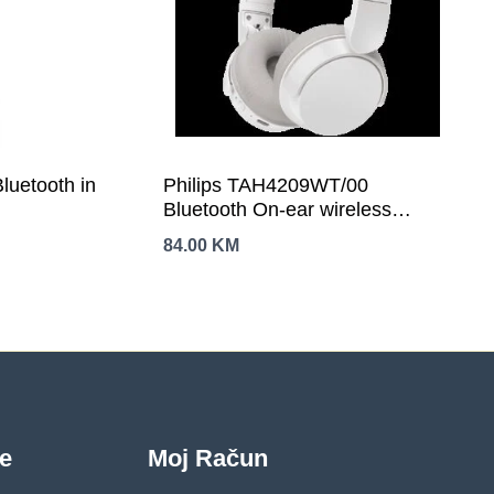
uetooth in
Philips TAH4209WT/00
Bluetooth On-ear wireless
headphones, white
84.00
KM
je
Moj Račun