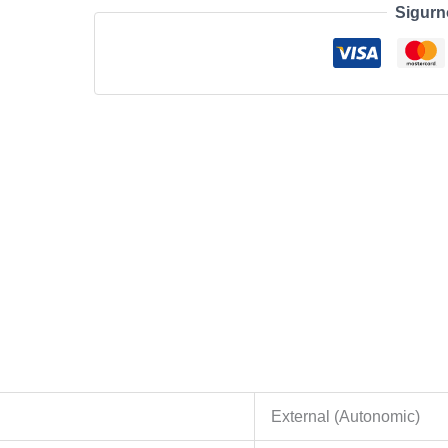
Sigurn
-
BLUE
-
EWR2
količina
External (Autonomic)