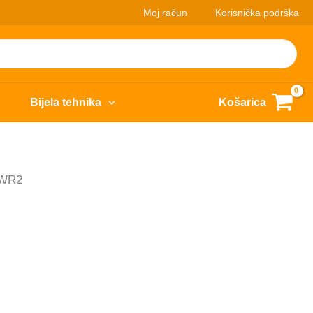
Moj račun
Korisnička podrška
Bijela tehnika
Košarica
EWR2