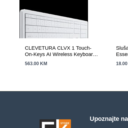
CLEVETURA CLVX 1 Touch-
Sluš
On-Keys AI Wireless Keyboard,
Esse
ANSI US Mac layout, Scissor
563.00
KM
18.0
Switches, Aluminum Chassis,
Interactive RGB,
Mac/iPad/AppleTV/PC support
Upoznajte n