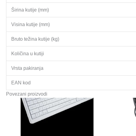
Širina kutije (mm)
Visina kutije (mm)
Bruto težina kutije (kg)
Količina u kutiji
Vrsta pakiranja
EAN kod
Povezani proizvodi