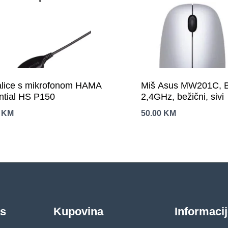
alice s mikrofonom HAMA
Miš Asus MW201C, Bl
ntial HS P150
2,4GHz, bežični, sivi
0
KM
50.00
KM
as
Kupovina
Informaci