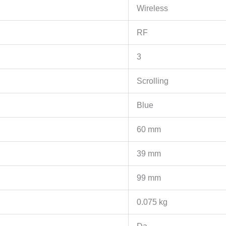
Wireless
RF
3
Scrolling
Blue
60 mm
39 mm
99 mm
0.075 kg