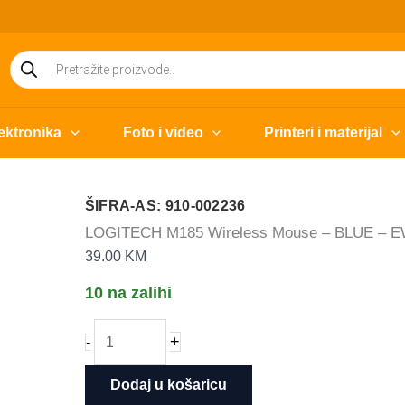
Products
search
ektronika
Foto i video
Printeri i materijal
ŠIFRA-AS: 910-002236
LOGITECH M185 Wireless Mouse – BLUE – 
39.00
KM
10 na zalihi
LOGITECH
+
-
M185
Wireless
Dodaj u košaricu
Mouse