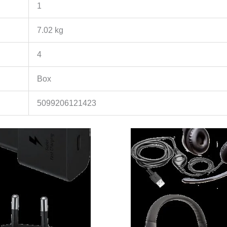
1
7.02 kg
4
Box
5099206121423