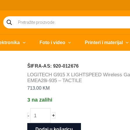
Products
search
ektronika
Foto i video
Printeri i materijal
ŠIFRA-AS: 920-012676
LOGITECH G915 X LIGHTSPEED Wireless Gami
EMEA28i-935 – TACTILE
713.00
KM
3 na zalihi
LOGITECH
+
-
G915
X
Dodaj u košaricu