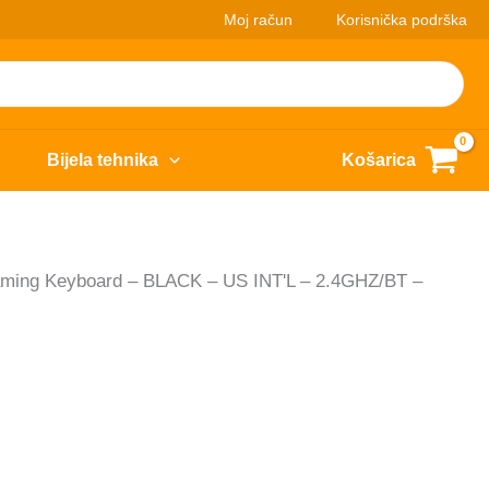
Moj račun
Korisnička podrška
Bijela tehnika
Košarica
ng Keyboard – BLACK – US INT'L – 2.4GHZ/BT –