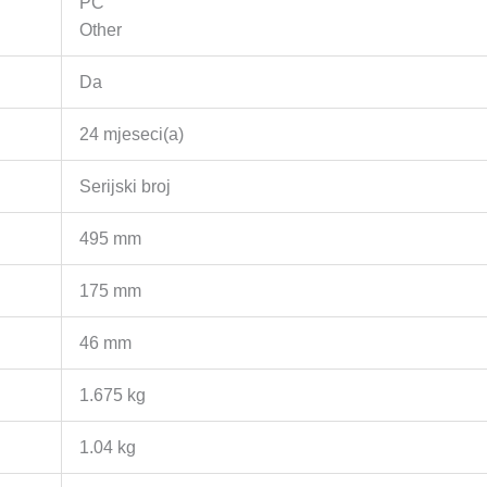
PC
Other
Da
24 mjeseci(a)
Serijski broj
495 mm
175 mm
46 mm
1.675 kg
1.04 kg