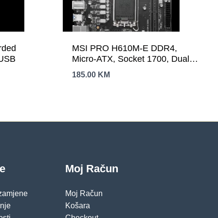
rded
MSI PRO H610M-E DDR4,
 USB
Micro-ATX, Socket 1700, Dual
Channel DDR4 3200(OC)MHz,
185.00
KM
1x PCIe x16 slots, 1x M.2 slots,
1x HDMI, 1 x VGA, 2x USB 3.2
Gen 1, 4x USB 2.0, 3Y
je
Moj Račun
 zamjene
Moj Račun
pnje
Košara
osti
Checkout