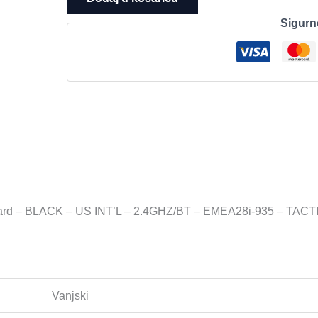
LIGHTSPEED
Sigurn
Wireless
Gaming
Keyboard
-
BLACK
-
US
INT&apos;L
-
2.4GHZ/BT
-
d – BLACK – US INT’L – 2.4GHZ/BT – EMEA28i-935 – TACT
EMEA28i-
935
-
TACTILE
količina
Vanjski