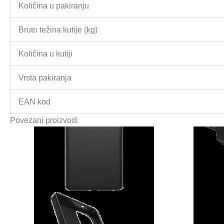
Količina u pakiranju
Bruto težina kutije (kg)
Količina u kutiji
Vrsta pakiranja
EAN kod
Povezani proizvodi