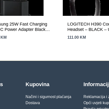
ung 25W Fast Charging
LOGITECH H390 Co
C Power Adapter Black
Headset – BLACK –
e included)
0
KM
111.00
KM
as
Kupovina
Informaci
Načini i sigurnost plaćanja
Reklamacija i
Dostava
Opći uvjeti ku
Pravila privatn