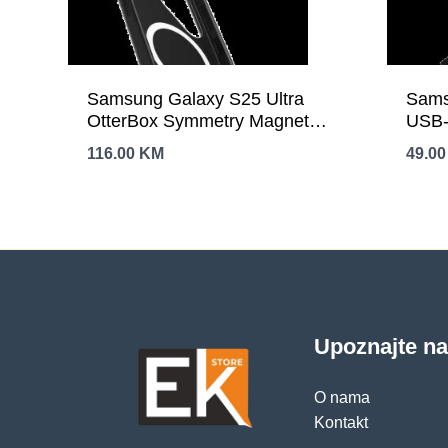
Samsung Galaxy S25 Ultra
Sams
OtterBox Symmetry Magnet
USB-
Case Black
(cabl
116.00
KM
49.0
Upoznajte n
O nama
Kontakt