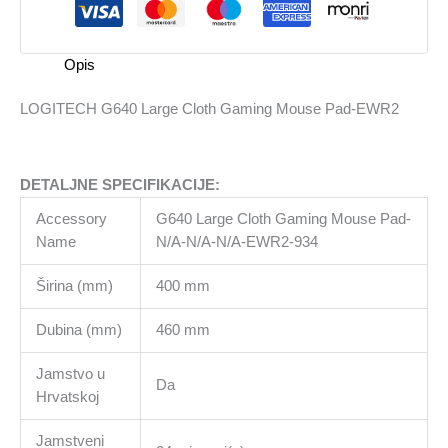
Mouse
Pad-
EWR2
Opis
količina
LOGITECH G640 Large Cloth Gaming Mouse Pad-EWR2
DETALJNE SPECIFIKACIJE:
Accessory
G640 Large Cloth Gaming Mouse Pad-
Name
N/A-N/A-N/A-EWR2-934
Širina (mm)
400 mm
Dubina (mm)
460 mm
Jamstvo u
Da
Hrvatskoj
Jamstveni