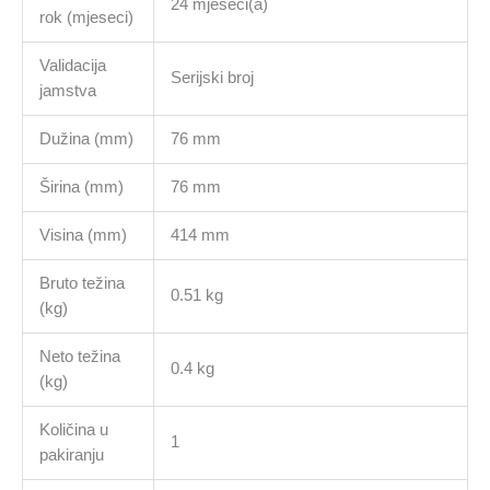
24 mjeseci(a)
rok (mjeseci)
Validacija
Serijski broj
jamstva
Dužina (mm)
76 mm
Širina (mm)
76 mm
Visina (mm)
414 mm
Bruto težina
0.51 kg
(kg)
Neto težina
0.4 kg
(kg)
Količina u
1
pakiranju