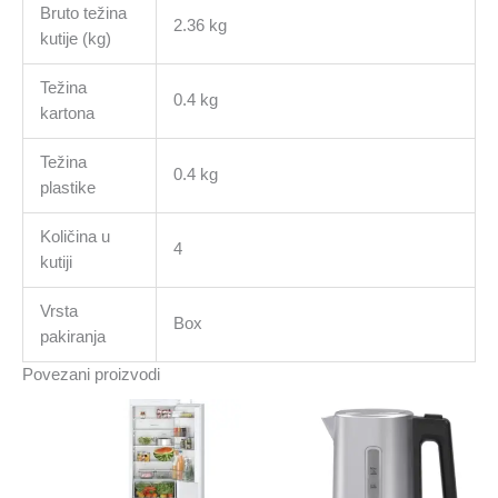
Bruto težina
2.36 kg
kutije (kg)
Težina
0.4 kg
kartona
Težina
0.4 kg
plastike
Količina u
4
kutiji
Vrsta
Box
pakiranja
Povezani proizvodi