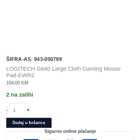
ŠIFRA-AS: 943-000799
LOGITECH G640 Large Cloth Gaming Mouse
Pad-EWR2
104.00
KM
2 na zalihi
LOGITECH
+
-
G640
Large
Dodaj u košaricu
Cloth
Sigurno online plaćanje
Gaming