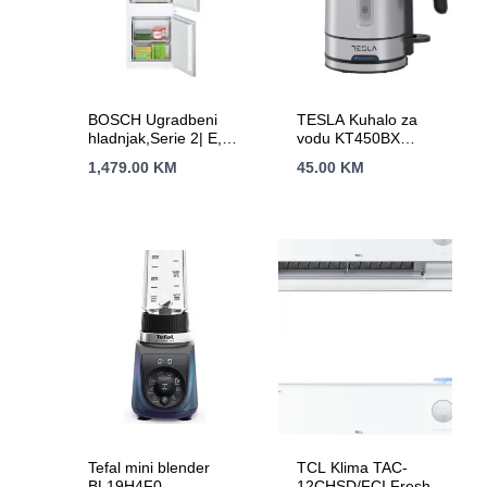
BOSCH Ugradbeni
TESLA Kuhalo za
hladnjak,Serie 2| E,
vodu KT450BX
Eco
2200W ; 1.0 L ; INOX
1,479.00
KM
45.00
KM
Airflow,177cmH:200L,
Siva
Z:70L,5 polica,
Tefal mini blender
TCL Klima TAC-
BL19H4F0
12CHSD/FCI Fresh