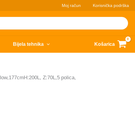
Moj račun
Korisnička podrška
Bijela tehnika
Košarica
low,177cmH:200L, Z:70L,5 polica,