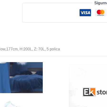
Sigurn
E,
Eco
Airflow,177cmH:200L,
Z:70L,5
polica,
količina
w,177cm, H:200L, Z: 70L, 5 polica