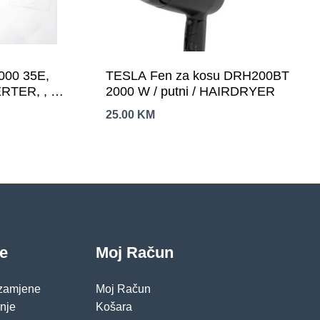
000 35E,
TESLA Fen za kosu DRH200BT
TER, , ,
2000 W / putni / HAIRDRYER
janje: -15-
25.00
KM
je
Moj Račun
 zamjene
Moj Račun
pnje
Košara