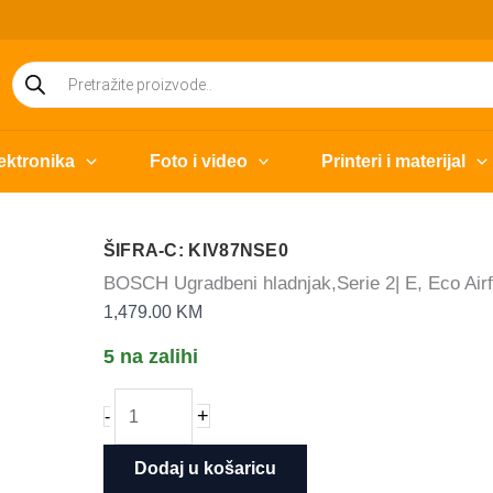
Products
search
ektronika
Foto i video
Printeri i materijal
ŠIFRA-C: KIV87NSE0
BOSCH Ugradbeni hladnjak,Serie 2| E, Eco Airf
1,479.00
KM
5 na zalihi
BOSCH
+
-
Ugradbeni
hladnjak,Serie
Dodaj u košaricu
2|