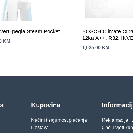
 vert. pegla Steam Pocket
BOSCH Climate CL2
12ka A++, R32, INVER
00
KM
Hlađenje:-15-50C, Gri
1,035.00
KM
24C,
as
Kupovina
Informaci
Načini i sigurnost plaćanja
Reklamacija i
Dostava
Opći uvjeti ku