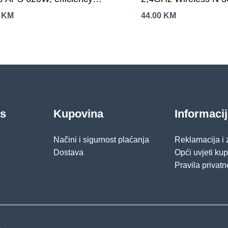
, dual rail (30A/30A), 120
x 10/100Mbps LAN Po
0
KM
44.00
KM
lent fan with automatic
10/100Mbps WAN Por
rol, 1×6+2pinPCIE,
Omni Directional Ant
TA, 4xMolex, 1xFloppy,
5dBi
4pinEPS12V, Active PFC,
/SCP/OPP/UVP/OS
ction
as
Kupovina
Informaci
Načini i sigurnost plaćanja
Reklamacija i
Dostava
Opći uvjeti ku
Pravila privatn
.