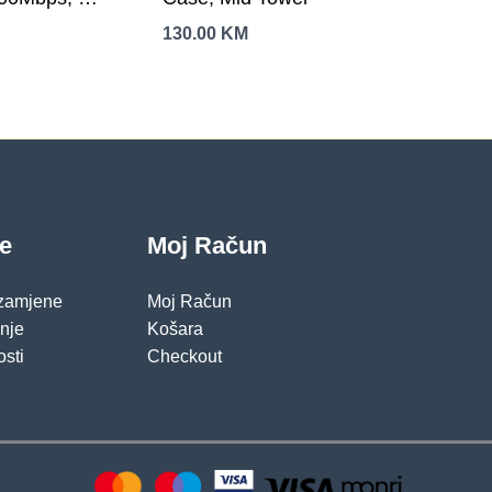
rts, 1 x
130.00
KM
t, Fixed
enna 2 x
je
Moj Račun
 zamjene
Moj Račun
pnje
Košara
osti
Checkout