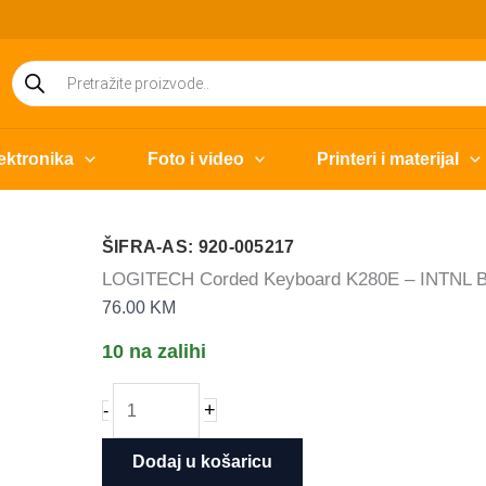
Products
search
ektronika
Foto i video
Printeri i materijal
ŠIFRA-AS: 920-005217
LOGITECH Corded Keyboard K280E – INTNL Bus
76.00
KM
10 na zalihi
LOGITECH
+
-
Corded
Keyboard
Dodaj u košaricu
K280E