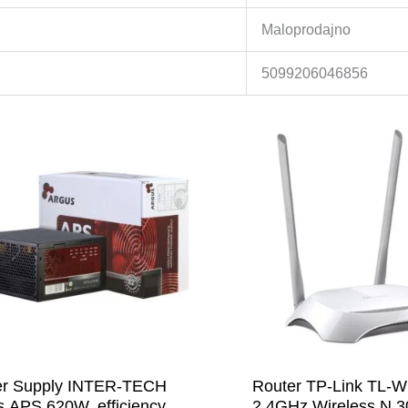
Maloprodajno
5099206046856
r Supply INTER-TECH
Router TP-Link TL-
s APS 620W, efficiency
2,4GHz Wireless N 