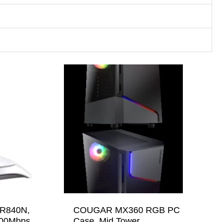
WR840N,
COUGAR MX360 RGB PC
300Mbps, 4
Case, Mid Tower