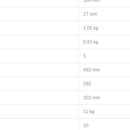
188 mm
27 mm
1.05 kg
0.93 kg
1
492 mm
292
202 mm
11 kg
10