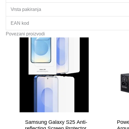
Vrsta pakiranja
EAN kod
Povezani proizvodi
Samsung Galaxy S25 Anti-
Powe
reflecting Screen Protector
Argu