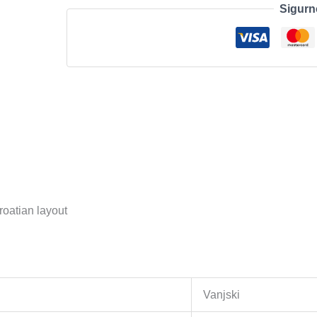
Sigurn
-
INTNL
Business
-
US
International
layout
količina
atian layout
Vanjski