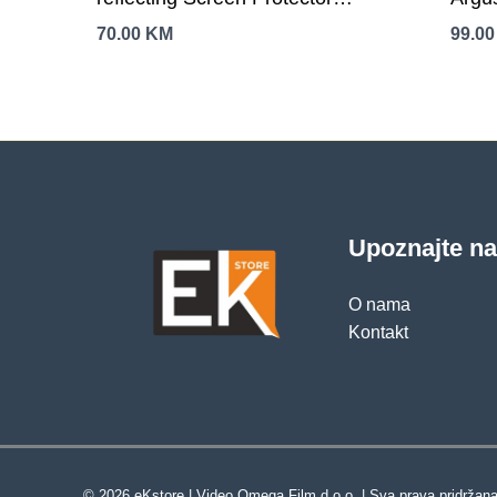
Transparent
86.3%
70.00
KM
99.0
mm si
cont
4xSA
1×4+
OVP
prote
Upoznajte n
O nama
Kontakt
© 2026 eKstore | Video Omega Film d.o.o. | Sva prava pridržana