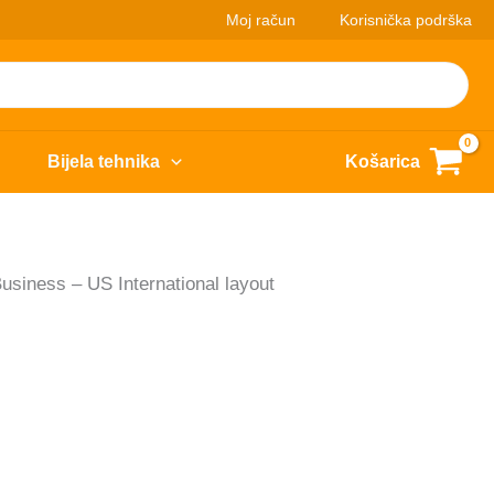
Moj račun
Korisnička podrška
Bijela tehnika
Košarica
iness – US International layout