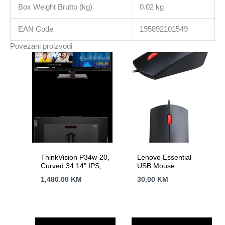
Box Weight Brutto (kg)
0.02 kg
EAN Code
195892101549
Povezani proizvodi
ThinkVision P34w-20,
Lenovo Essential
Curved 34.14" IPS,
USB Mouse
3440×1440 FHD,
1,480.00
KM
30.00
KM
Anti-glare, 1000:1,
300 nits, 60Hz, 178 /
178, 21:9, 4/6ms,
3800R, 3Wx2, Tilt,
Swivel, Height Adjust