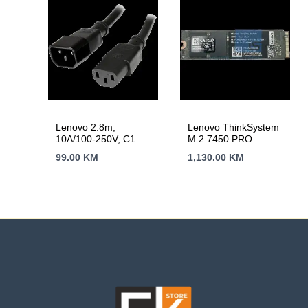
Stand, 2x HDMI, 1x
DP, 1x DP Out, RJ45,
5x USB 3.2, VESA,
3Yr
Lenovo 2.8m,
Lenovo ThinkSystem
10A/100-250V, C13
M.2 7450 PRO
to IEC 320-C14Rack
960GB Read
99.00
KM
1,130.00
KM
Power Cable
Intensive NVMe PCIe
4.0 x4 NHS SSD