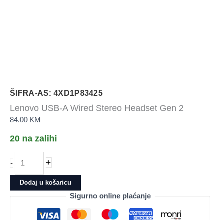
ŠIFRA-AS: 4XD1P83425
Lenovo USB-A Wired Stereo Headset Gen 2
84.00
KM
20 na zalihi
Lenovo
+
-
USB-
A
Dodaj u košaricu
Wired
Sigurno online plaćanje
Stereo
Headset