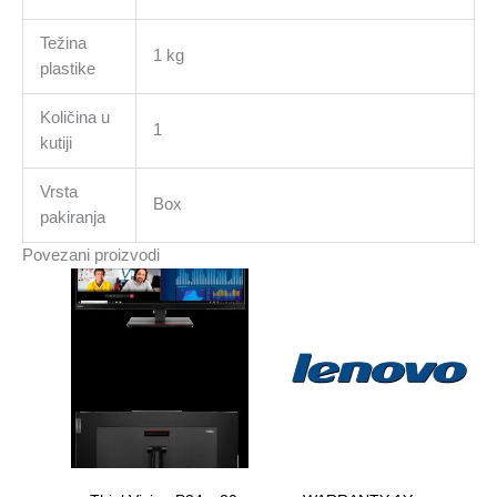
Težina
1 kg
plastike
Količina u
1
kutiji
Vrsta
Box
pakiranja
Povezani proizvodi