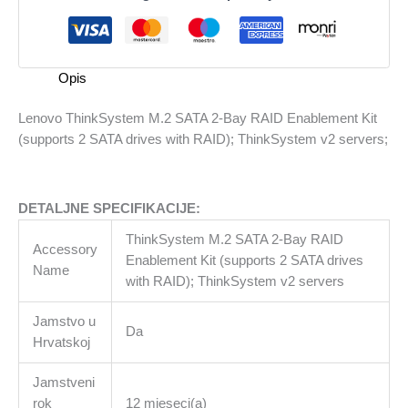
2-
Bay
RAID
Enablement
Opis
Kit
(supports
Lenovo ThinkSystem M.2 SATA 2-Bay RAID Enablement Kit
2
(supports 2 SATA drives with RAID); ThinkSystem v2 servers;
SATA
drives
with
DETALJNE SPECIFIKACIJE:
RAID);
ThinkSystem
ThinkSystem M.2 SATA 2-Bay RAID
Accessory
v2
Enablement Kit (supports 2 SATA drives
Name
servers;
with RAID); ThinkSystem v2 servers
količina
Jamstvo u
Da
Hrvatskoj
Jamstveni
rok
12 mjeseci(a)