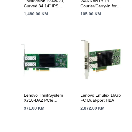
ThinkVision P34w-20,
WARRANTY 1Y
Curved 34.14" IPS,
Courier/Carry-in for
3440×1440 FHD,
IdeaPad Gaming,
1,480.00
KM
105.00
KM
Anti-glare, 1000:1,
IdeaPad 1 15,16,17,
300 nits, 60Hz, 178 /
IdeaPad Slim
178, 21:9, 4/6ms,
3800R, 3Wx2, Tilt,
Swivel, Height Adjust
Stand, 2x HDMI, 1x
DP, 1x DP Out, RJ45,
5x USB 3.2, VESA,
3Yr
Lenovo ThinkSystem
Lenovo Emulex 16Gb
X710-DA2 PCIe
FC Dual-port HBA
10Gb 2-Port SFP+
971.00
KM
2,872.00
KM
Ethernet Adapter