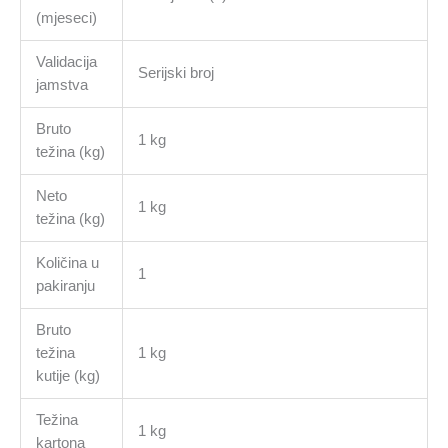
(mjeseci)
Validacija
Serijski broj
jamstva
Bruto
1 kg
težina (kg)
Neto
1 kg
težina (kg)
Količina u
1
pakiranju
Bruto
težina
1 kg
kutije (kg)
Težina
1 kg
kartona