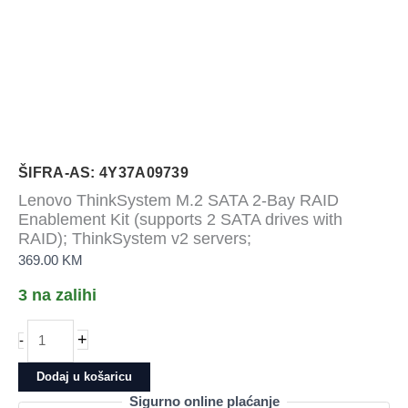
ŠIFRA-AS: 4Y37A09739
Lenovo ThinkSystem M.2 SATA 2-Bay RAID
Enablement Kit (supports 2 SATA drives with
RAID); ThinkSystem v2 servers;
369.00
KM
3 na zalihi
Lenovo
+
-
ThinkSystem
M.2
Dodaj u košaricu
SATA
Sigurno online plaćanje